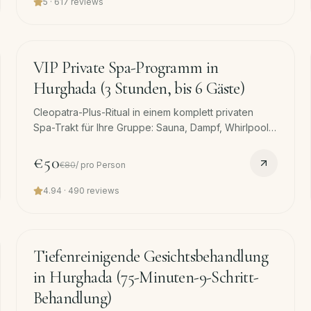
5
·
617
reviews
180
min
−
38
%
VIP Private Spa-Programm in
Hurghada (3 Stunden, bis 6 Gäste)
Cleopatra-Plus-Ritual in einem komplett privaten
Spa-Trakt für Ihre Gruppe: Sauna, Dampf, Whirlpool,
Olivenseifen-Schaumwäsche und Kokos-
Gesichtsmaske, türkische Hammam-Schaumwäsche,
€50
€80
/
pro Person
Kokospeeling, je 60-Min-Massage und
Gesichtsmaske.
4.94
·
490
reviews
60
min
Tiefenreinigende Gesichtsbehandlung
in Hurghada (75-Minuten-9-Schritt-
Behandlung)