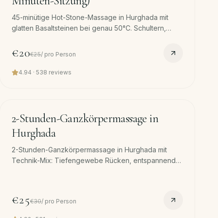
Minuten-Sitzung)
45-minütige Hot-Stone-Massage in Hurghada mit
glatten Basaltsteinen bei genau 50°C. Schultern,
Lendenwirbel und Waden im Fokus. Kostenloser Hin-
und Rücktransfer.
€20
€25
/
pro Person
4.94
·
538
reviews
120
min
−
17
%
2-Stunden-Ganzkörpermassage in
Hurghada
2-Stunden-Ganzkörpermassage in Hurghada mit
Technik-Mix: Tiefengewebe Rücken, entspannende
Beine, Hot Stone Waden, langer Kopf-Abschluss.
Kostenloser Transfer.
€25
€30
/
pro Person