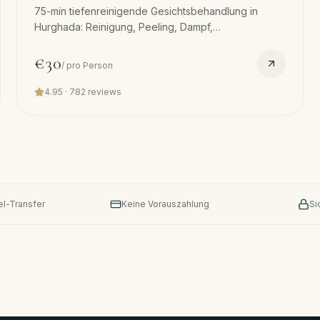
75-min tiefenreinigende Gesichtsbehandlung in
Hurghada: Reinigung, Peeling, Dampf,
Mitesserentfernung, Kollagen, LED, Maske. Haut-
Reset nach Sonne + Salz. Kostenloser Transfer.
€30
/
pro Person
4.95
·
782
reviews
el-Transfer
Keine Vorauszahlung
Si