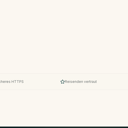
cheres HTTPS
Reisenden vertraut