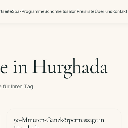
rtseite
Spa-Programme
Schönheitssalon
Preisliste
Über uns
Kontakt
e in Hurghada
 für Ihren Tag.
90
min
−
20
%
90-Minuten-Ganzkörpermassage in