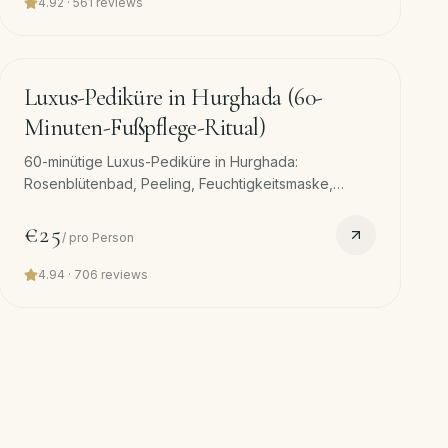
4.92
·
561
reviews
45
min
Luxus-Pediküre in Hurghada (60-
Minuten-Fußpflege-Ritual)
60-minütige Luxus-Pediküre in Hurghada:
Rosenblütenbad, Peeling, Feuchtigkeitsmaske,
Nagelhautpflege, Nagelform, Fußmassage und Lack.
Kostenloser Transfer.
€25
/
pro Person
4.94
·
706
reviews