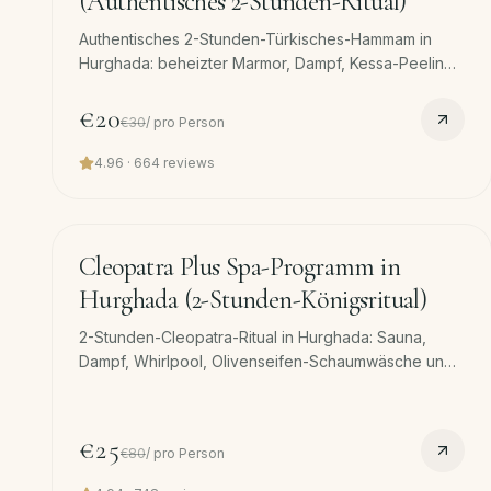
(Authentisches 2-Stunden-Ritual)
Authentisches 2-Stunden-Türkisches-Hammam in
Hurghada: beheizter Marmor, Dampf, Kessa-Peeling,
Olivenseifen-Schaummassage und 45-min
Ganzkörpermassage. Kostenloser Transfer.
€20
€30
/
pro Person
4.96
·
664
reviews
120
min
−
69
%
Cleopatra Plus Spa-Programm in
Hurghada (2-Stunden-Königsritual)
2-Stunden-Cleopatra-Ritual in Hurghada: Sauna,
Dampf, Whirlpool, Olivenseifen-Schaumwäsche und
Kokos-Gesichtsmaske, Royal-Körperpeeling und 45-
Min-Massage. Kostenloser Hin- und Rücktransfer.
€25
€80
/
pro Person