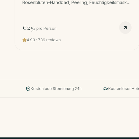
Rosenblüten-Handbad, Peeling, Feuchtigkeitsmaske,
Nagelhaut, Form, Handmassage und Lack.
Kostenloser Transfer.
€25
/
pro Person
4.93
·
739
reviews
Kostenlose Stornierung 24h
Kostenloser Hot