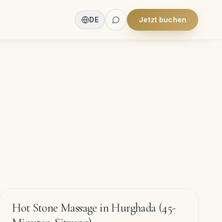
DE
Jetzt buchen
60
min
−
20
%
Hot Stone Massage in Hurghada (45-