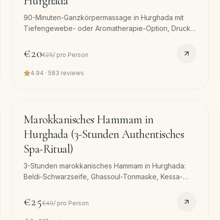
Hurghada
90-Minuten-Ganzkörpermassage in Hurghada mit
Tiefengewebe- oder Aromatherapie-Option, Druck
und Öl nach Wahl. Kostenloser Transfer. Unsere
meistgebuchte Einzelmassage.
€20
€25
/
pro Person
4.94
·
583
reviews
90
min
−
38
%
Marokkanisches Hammam in
Hurghada (3-Stunden Authentisches
Spa-Ritual)
3-Stunden marokkanisches Hammam in Hurghada:
Beldi-Schwarzseife, Ghassoul-Tonmaske, Kessa-
Peeling, Arganöl-Massage. Ruhiger und erdiger als
die türkische Variante. Kostenloser Transfer.
€25
€40
/
pro Person