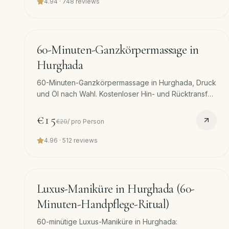
4.94
·
748
reviews
60
min
−
25
%
60-Minuten-Ganzkörpermassage in
Hurghada
60-Minuten-Ganzkörpermassage in Hurghada, Druck
und Öl nach Wahl. Kostenloser Hin- und Rücktransfer
enthalten. Idealer Einstieg in unser Spa.
€15
€20
/
pro Person
4.96
·
512
reviews
45
min
Luxus-Maniküre in Hurghada (60-
Minuten-Handpflege-Ritual)
60-minütige Luxus-Maniküre in Hurghada: