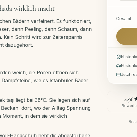
hada wirklich macht
Gesamt
hen Bädern verfeinert. Es funktioniert,
asser, dann Peeling, dann Schaum, dann
. Kein Schritt wird zur Zeitersparnis
ht dazugehört.
Kostenl
Kostenl
den weich, die Poren öffnen sich
Jetzt r
e Dampfsteine, wie es Istanbuler Bäder
4.96
 taşı liegt bei 38°C. Sie legen sich auf
Bewertu
 Becken, dort, wo der Alltag Spannung
n Moment, in dem sie wirklich
Brau
oll-Handschuh hebt die abgestorbene