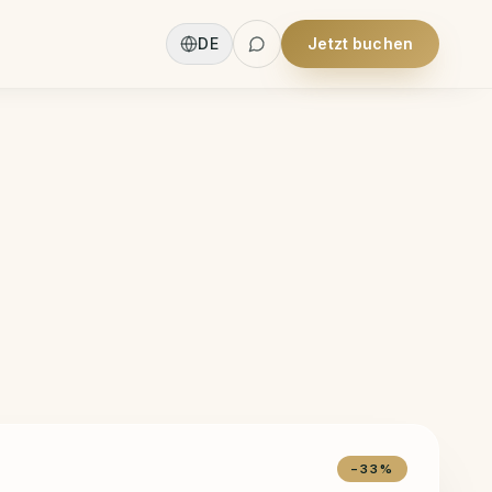
DE
Jetzt buchen
+
3
more
−
33
%