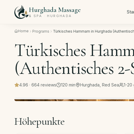
Hurghada Massage
Sta
& SPA · HURGHADA
Home
Programs
Türkisches Hammam in Hurghada (Authentisch
Türkisches Hamm
(Authentisches 2-
4.96
·
664
reviews
120
min
Hurghada, Red Sea
1-20
Höhepunkte