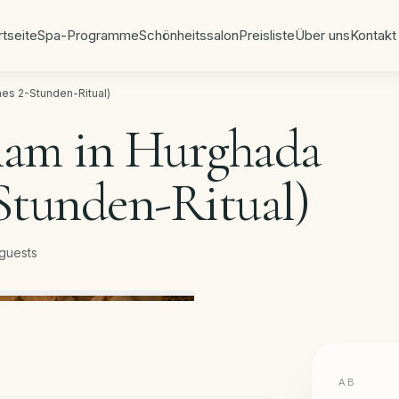
rtseite
Spa-Programme
Schönheitssalon
Preisliste
Über uns
Kontakt
es 2-Stunden-Ritual)
am in Hurghada
Stunden-Ritual)
 guests
AB