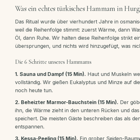
Was ein echtes türkisches Hammam in Hurg
Das Ritual wurde über vierhundert Jahre in osmanisc
weil die Reihenfolge stimmt: zuerst Wärme, dann W
Öl, dann Ruhe. Wir halten diese Reihenfolge strikt ein
übersprungen, und nichts wird hinzugefügt, was nic
Die 6 Schritte unseres Hammams
1. Sauna und Dampf (15 Min).
Haut und Muskeln wer
vollständig. Wir gießen Eukalyptus und Minze auf di
noch heute tun.
2. Beheizter Marmor-Bauchstein (15 Min).
Der göbek
ihn, die Wärme zieht in den unteren Rücken und das
speichert. Die meisten Gäste beschreiben das als de
entspannen.
3. Kessa-Peeling (15 Min).
Ein grober Seiden-Baumw