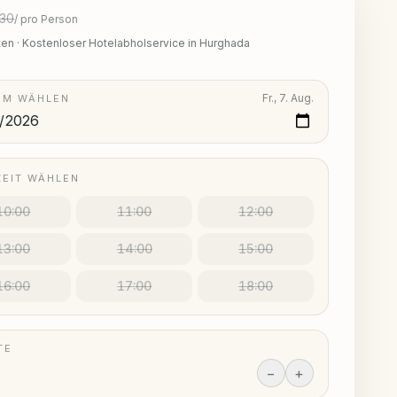
30
/
pro Person
ten
·
Kostenloser Hotelabholservice in Hurghada
Fr., 7. Aug.
UM WÄHLEN
ZEIT WÄHLEN
10:00
11:00
12:00
13:00
14:00
15:00
16:00
17:00
18:00
TE
−
+