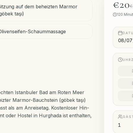
€20
itzung auf dem beheizten Marmor
€
göbek taşı)
120
Minu
Olivenseifen-Schaummassage
DAT
UHR
chten Istanbuler Bad am Roten Meer
eizter Marmor-Bauchstein (göbek taşı)
ässt als am Anreisetag. Kostenloser Hin-
t oder Hostel in Hurghada ist enthalten,
GÄS
.