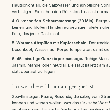
Hautschicht ab, die Salzwasser und ägyptische Son
verfestigen. Sie sehen den Rückstand, das ist normal
4. Olivenseifen-Schaummassage (20 Min).
Berge w
Leinen und bloßen Händen aufgetragen, gleiten über 
Foto, das jeder Gast macht.
5. Warmes Abspülen mit Kupferschale.
Der traditi
Duschkopf, Wasser auf Körpertemperatur, damit die
6. 45-minütige Ganzkörpermassage.
Ruhige Massag
Jasmin, Mandel oder neutral. Die Haut ist jetzt am a
statt obenauf zu liegen.
Für wen dieses Hammam geeignet ist
Spa-Einsteiger, Paare, Reisende, die salzig vom St
kennen und wissen wollen, was das türkische Wort 
empfangen vier bis sechs Gäste pro Tag bei diesem 