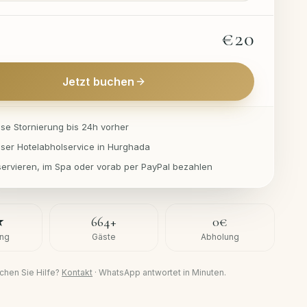
€20
Jetzt buchen
ose Stornierung bis 24h vorher
oser Hotelabholservice in Hurghada
eservieren, im Spa oder vorab per PayPal bezahlen
★
664
+
0€
ng
Gäste
Abholung
chen Sie Hilfe?
Kontakt
·
WhatsApp antwortet in Minuten.