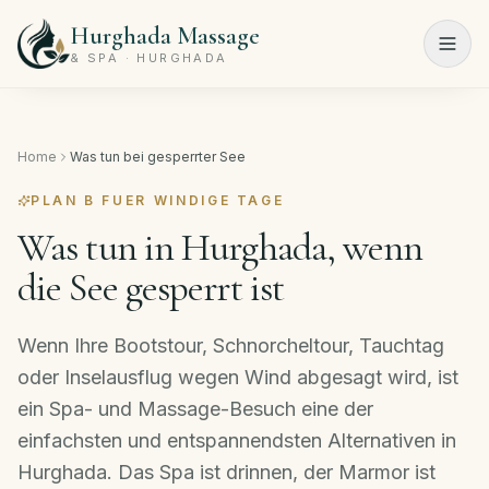
Hurghada Massage
Menu
& SPA · HURGHADA
Startseite
Home
Was tun bei gesperrter See
Spa-
Programme
PLAN B FUER WINDIGE TAGE
Was tun in Hurghada, wenn
Schönheitssalon
die See gesperrt ist
Preisliste
Wenn Ihre Bootstour, Schnorcheltour, Tauchtag
Über
oder Inselausflug wegen Wind abgesagt wird, ist
uns
ein Spa- und Massage-Besuch eine der
Kontakt
einfachsten und entspannendsten Alternativen in
Hurghada. Das Spa ist drinnen, der Marmor ist