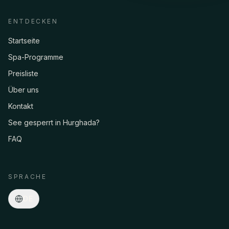
ENTDECKEN
Startseite
Spa-Programme
Preisliste
Über uns
Kontakt
See gesperrt in Hurghada?
FAQ
Asmaa · Spa-Concierge
Online
·
Programme, Preise, Abholung, Buchungen…
SPRACHE
DE