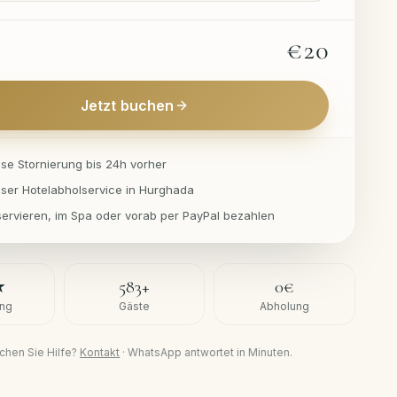
€20
Jetzt buchen
ose Stornierung bis 24h vorher
oser Hotelabholservice in Hurghada
eservieren, im Spa oder vorab per PayPal bezahlen
★
583
+
0€
ng
Gäste
Abholung
chen Sie Hilfe?
Kontakt
·
WhatsApp antwortet in Minuten.