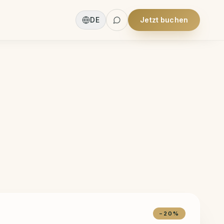
DE
Jetzt buchen
+
1
more
−
20
%