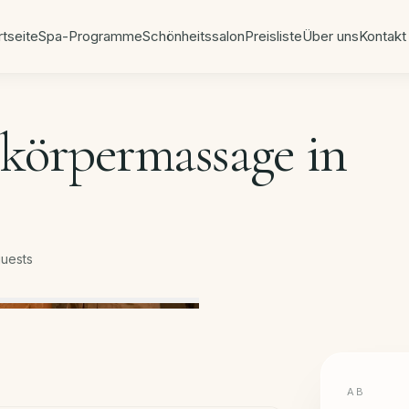
rtseite
Spa-Programme
Schönheitssalon
Preisliste
Über uns
Kontakt
a
körpermassage in
guests
AB