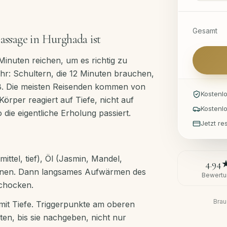
Gesamt
ssage in Hurghada ist
inuten reichen, um es richtig zu
r: Schultern, die 12 Minuten brauchen,
. Die meisten Reisenden kommen von
Kostenl
örper reagiert auf Tiefe, nicht auf
Kostenl
 die eigentliche Erholung passiert.
Jetzt r
ttel, tief), Öl (Jasmin, Mandel,
4.94
tionen. Dann langsames Aufwärmen des
Bewertu
schocken.
Brau
it Tiefe. Triggerpunkte am oberen
en, bis sie nachgeben, nicht nur