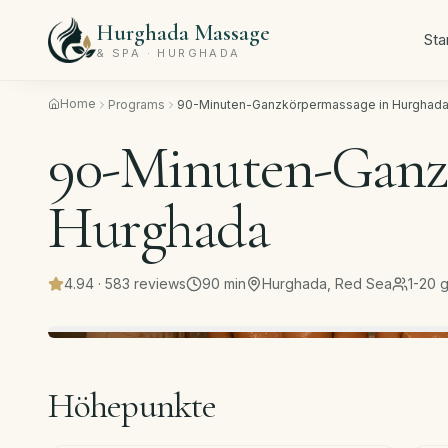
Hurghada Massage
Sta
& SPA · HURGHADA
Home
Programs
90-Minuten-Ganzkörpermassage in Hurghad
90-Minuten-Ganz
Hurghada
4.94
·
583
reviews
90
min
Hurghada, Red Sea
1-20 
Höhepunkte