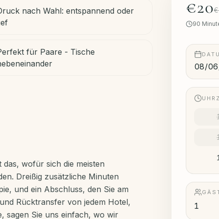
€20
Druck nach Wahl: entspannend oder
€
ief
90
Minut
Perfekt für Paare - Tische
DAT
nebeneinander
UHR
das, wofür sich die meisten
en. Dreißig zusätzliche Minuten
ie, und ein Abschluss, den Sie am
GÄS
 und Rücktransfer von jedem Hotel,
, sagen Sie uns einfach, wo wir