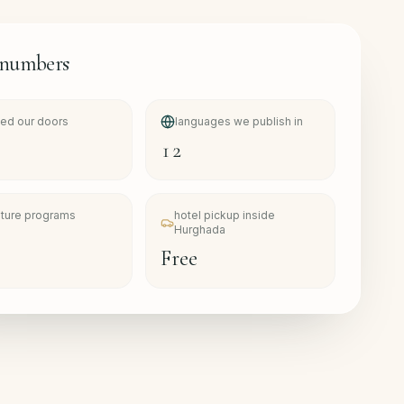
 numbers
ed our doors
languages we publish in
8
12
ature programs
hotel pickup inside
Hurghada
Free