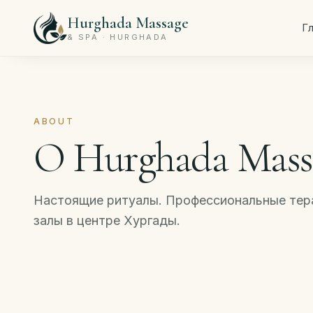
Hurghada Massage
Г
& SPA · HURGHADA
ABOUT
О Hurghada Mass
Настоящие ритуалы. Профессиональные тера
залы в центре Хургады.