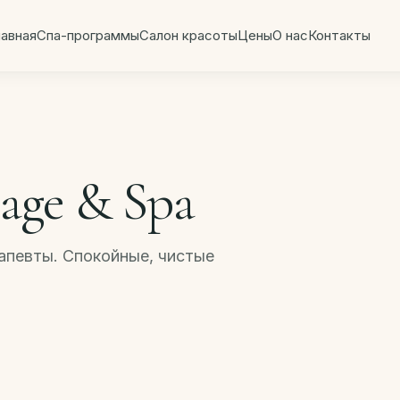
лавная
Спа-программы
Салон красоты
Цены
О нас
Контакты
age & Spa
певты. Спокойные, чистые