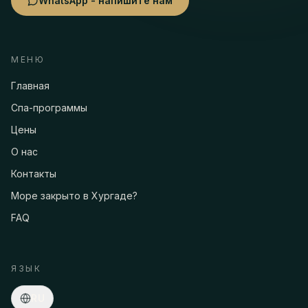
WhatsApp - напишите нам
МЕНЮ
Главная
Спа-программы
Цены
О нас
Контакты
Море закрыто в Хургаде?
FAQ
Асмаа · Спа-консьерж
Онлайн
·
Программы, цены, трансфер, бронирование…
ЯЗЫК
RU