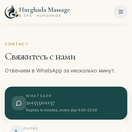
Hurghada Massage
Menu
& SPA · HURGHADA
Главная
CONTACT
Спа-
Свяжитесь с нами
программы
Салон
Отвечаем в WhatsApp за несколько минут.
красоты
Цены
WHATSAPP
201553101137
О
Replies in minutes, every day 9:00–22:00
нас
Контакты
PHONE