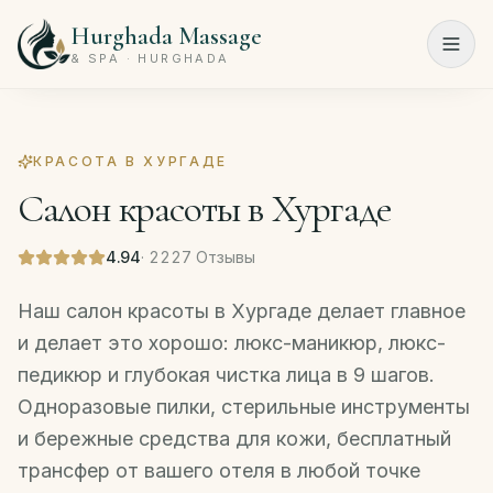
Hurghada Massage
Menu
& SPA · HURGHADA
Главная
КРАСОТА В ХУРГАДЕ
Спа-
Салон красоты в Хургаде
программы
Салон
4.94
·
2227
Отзывы
красоты
Наш салон красоты в Хургаде делает главное
Цены
и делает это хорошо: люкс-маникюр, люкс-
педикюр и глубокая чистка лица в 9 шагов.
О
Одноразовые пилки, стерильные инструменты
нас
и бережные средства для кожи, бесплатный
Контакты
трансфер от вашего отеля в любой точке