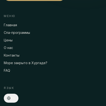
МЕНЮ
Главная
Спа-программы
Цены
О нас
Контакты
Море закрыто в Хургаде?
FAQ
Асмаа · Спа-консьерж
Онлайн
·
Программы, цены, трансфер, бронирование…
ЯЗЫК
RU