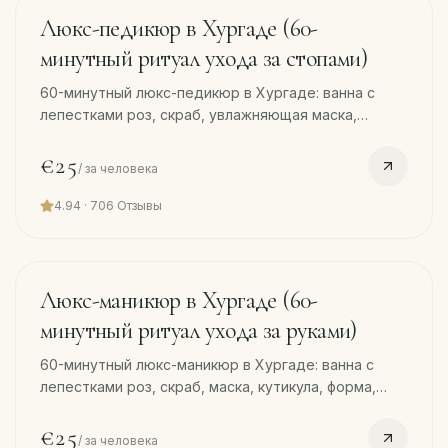
45
min
Люкс-педикюр в Хургаде (60-
минутный ритуал ухода за стопами)
60-минутный люкс-педикюр в Хургаде: ванна с
лепестками роз, скраб, увлажняющая маска,
кутикула, форма ногтей, массаж и покрытие.
Бесплатный трансфер.
€25
/
за человека
4.94
·
706
Отзывы
45
min
Люкс-маникюр в Хургаде (60-
минутный ритуал ухода за руками)
60-минутный люкс-маникюр в Хургаде: ванна с
лепестками роз, скраб, маска, кутикула, форма,
массаж и покрытие. Бесплатный трансфер.
€25
/
за человека