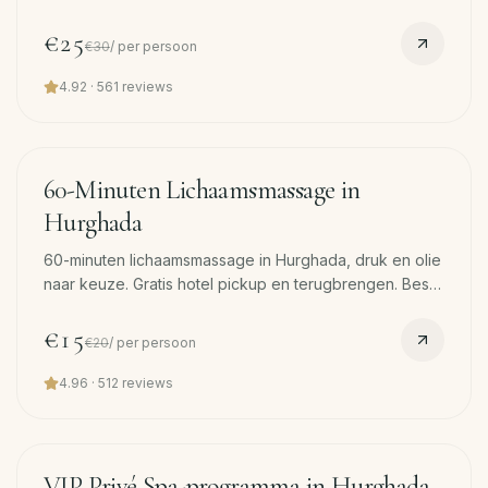
hot stone kuiten, lange hoofdafsluiting. Gratis pickup.
€25
€30
/
per persoon
4.92
·
561
reviews
60
min
−
25
%
60-Minuten Lichaamsmassage in
Hurghada
60-minuten lichaamsmassage in Hurghada, druk en olie
naar keuze. Gratis hotel pickup en terugbrengen. Beste
instap als het uw eerste spa-bezoek is.
€15
€20
/
per persoon
4.96
·
512
reviews
180
min
−
38
%
VIP Privé Spa-programma in Hurghada