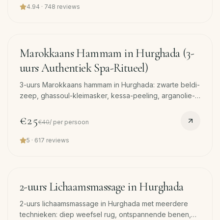
4.94
·
748
reviews
90
min
−
38
%
Marokkaans Hammam in Hurghada (3-
uurs Authentiek Spa-Ritueel)
3-uurs Marokkaans hammam in Hurghada: zwarte beldi-
zeep, ghassoul-kleimasker, kessa-peeling, arganolie-
massage. Rustiger en aardser dan de Turkse versie.
Gratis pickup.
€25
€40
/
per persoon
5
·
617
reviews
120
min
−
17
%
2-uurs Lichaamsmassage in Hurghada
2-uurs lichaamsmassage in Hurghada met meerdere
technieken: diep weefsel rug, ontspannende benen,