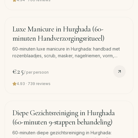
45
min
Luxe Manicure in Hurghada (60-
minuten Handverzorgingsritueel)
60-minuten luxe manicure in Hurghada: handbad met
rozenblaadjes, scrub, masker, nagelriemen, vorm,
handmassage en lak. Gratis pickup.
€25
/
per persoon
4.93
·
739
reviews
60
min
Diepe Gezichtsreiniging in Hurghada
(60-minuten 9-stappen behandeling)
60-minuten diepe gezichtsreiniging in Hurghada: