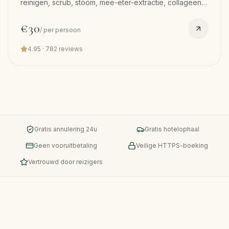
reinigen, scrub, stoom, mee-eter-extractie, collageen
serum, LED, masker. Huid-reset na zon + zout. Gratis
pickup.
€30
/
per persoon
4.95
·
782
reviews
Gratis annulering 24u
Gratis hotelophaal
Geen vooruitbetaling
Veilige HTTPS-boeking
Vertrouwd door reizigers