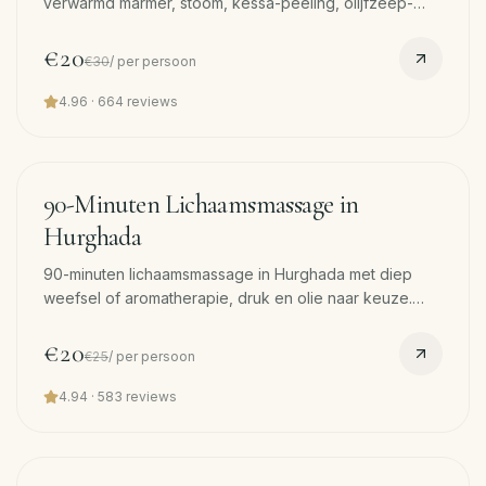
verwarmd marmer, stoom, kessa-peeling, olijfzeep-
schuimmassage en 45-min lichaamsmassage. Gratis
NL
pickup.
€20
€30
/
per persoon
4.96
·
664
reviews
Boek
nu
·
WhatsApp
90
min
−
20
%
90-Minuten Lichaamsmassage in
Hurghada
90-minuten lichaamsmassage in Hurghada met diep
weefsel of aromatherapie, druk en olie naar keuze.
Gratis pickup. Onze meest geboekte enkele massage.
€20
€25
/
per persoon
4.94
·
583
reviews
60
min
−
20
%