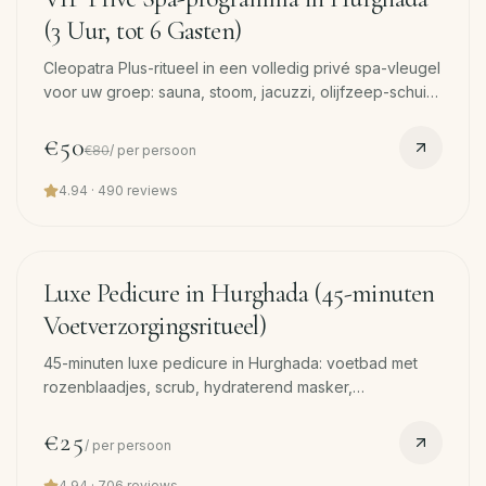
(3 Uur, tot 6 Gasten)
Cleopatra Plus-ritueel in een volledig privé spa-vleugel
voor uw groep: sauna, stoom, jacuzzi, olijfzeep-schuim
en kokos-gezichtsmasker, Turkse hammam-schuim,
kokos-scrub, 45-min massage en gezichtsmasker per
€50
€80
/
per persoon
gast.
4.94
·
490
reviews
45
min
Luxe Pedicure in Hurghada (45-minuten
Voetverzorgingsritueel)
45-minuten luxe pedicure in Hurghada: voetbad met
rozenblaadjes, scrub, hydraterend masker,
nagelriemen, vorm, voetmassage en lak. Gratis pickup.
€25
/
per persoon
4.94
·
706
reviews