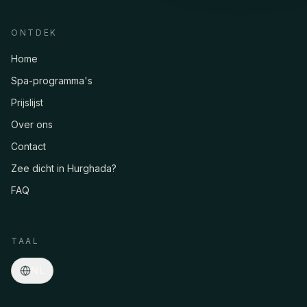
ONTDEK
Home
Spa-programma's
Prijslijst
Over ons
Contact
Zee dicht in Hurghada?
FAQ
Asmaa · Spa-concierge
Online
·
Programma's, prijzen, pickup, reserveringen…
TAAL
NL