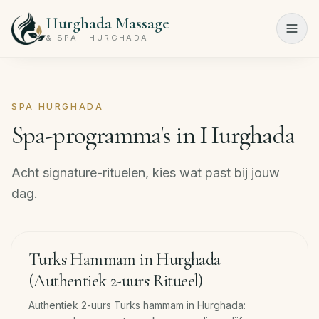
Hurghada Massage
Menu
& SPA · HURGHADA
Home
SPA HURGHADA
Spa-
Spa-programma's in Hurghada
programma's
Schoonheidssalon
Acht signature-rituelen, kies wat past bij jouw
dag.
Prijslijst
Over
120
min
ons
−
33
%
Turks Hammam in Hurghada
(Authentiek 2-uurs Ritueel)
Contact
Authentiek 2-uurs Turks hammam in Hurghada: