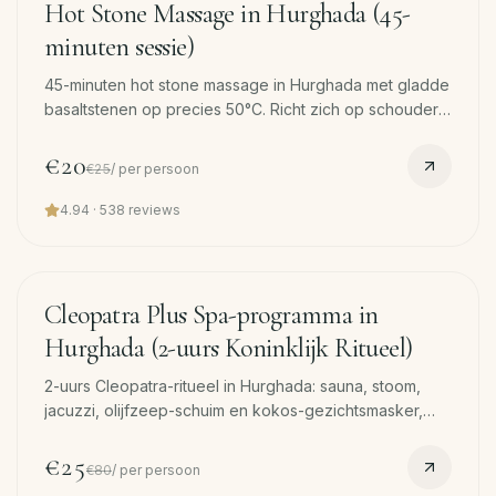
Hot Stone Massage in Hurghada (45-
minuten sessie)
45-minuten hot stone massage in Hurghada met gladde
basaltstenen op precies 50°C. Richt zich op schouders,
onderrug en kuiten. Gratis pickup en terugbrengen.
€20
€25
/
per persoon
4.94
·
538
reviews
120
min
−
69
%
Cleopatra Plus Spa-programma in
Hurghada (2-uurs Koninklijk Ritueel)
2-uurs Cleopatra-ritueel in Hurghada: sauna, stoom,
jacuzzi, olijfzeep-schuim en kokos-gezichtsmasker,
koninklijke body scrub en 45-min massage. Gratis
pickup.
€25
€80
/
per persoon