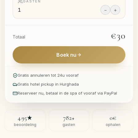
GASTEN
−
+
€30
Totaal
Boek nu
Gratis annuleren tot 24u vooraf
Gratis hotel pickup in Hurghada
Reserveer nu, betaal in de spa of vooraf via PayPal
4.95
★
782
+
0€
beoordeling
gasten
ophalen