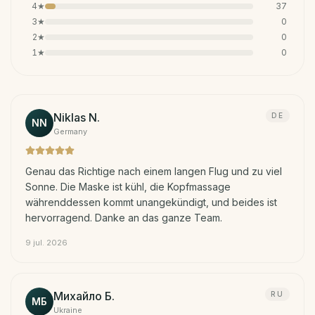
4
★
37
3
★
0
2
★
0
1
★
0
Niklas N.
DE
NN
Germany
Genau das Richtige nach einem langen Flug und zu viel
Sonne. Die Maske ist kühl, die Kopfmassage
währenddessen kommt unangekündigt, und beides ist
hervorragend. Danke an das ganze Team.
9 jul. 2026
Михайло Б.
RU
МБ
Ukraine