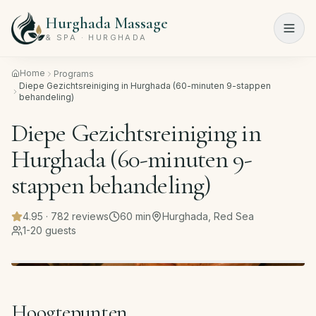
Hurghada Massage
Menu
& SPA · HURGHADA
Home
Programs
Home
Diepe Gezichtsreiniging in Hurghada (60-minuten 9-stappen
behandeling)
Spa-
Diepe Gezichtsreiniging in
programma's
Hurghada (60-minuten 9-
Schoonheidssalon
stappen behandeling)
Prijslijst
4.95
·
782
reviews
60
min
Hurghada, Red Sea
1-20 guests
Over
ons
Contact
Hoogtepunten