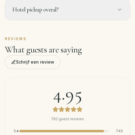
Hotel pickup overal?
REVIEWS
What guests are saying
Schrijf een review
4.95
782
guest reviews
5
★
745