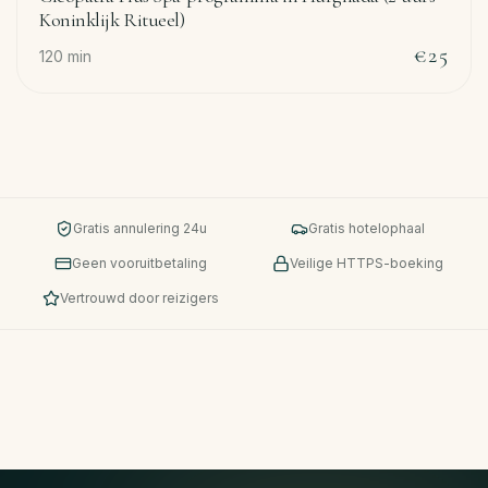
Koninklijk Ritueel)
€25
120
min
Gratis annulering 24u
Gratis hotelophaal
Geen vooruitbetaling
Veilige HTTPS-boeking
Vertrouwd door reizigers