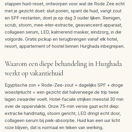
stappen huid-reset, ontworpen voor wat de Rode Zee echt
met je gezicht doet: sluit poriën, spant de huid, vangt zout
en SPF-restanten, doet je op dag 3 ouder lijken. Reinigen,
scrub, stoom, mee-eter-extractie, geavanceerd apparaat,
collageen serum, LED, kalmerend masker, eindzorg, in die
volgorde. Gratis pickup en terugbrengen vanaf elk hotel,
resort, appartement of hostel binnen Hurghada inbegrepen.
Waarom een diepe behandeling in Hurghada
werkt op vakantiehuid
Egyptische zon + Rode-Zee-zout + dagelijks SPF + droge
woestijnlucht = een gezicht dat halverwege de trip twee
lagen zwaarder voelt. Hotel-faciale strijken meestal 30 min
over de oppervlakte. Onze 75-min versie gaat echt diep:
extractie handmatig, stoom gericht, LED dringt echt door,
collageen serum bij piek-absorptie. Huid kan een uur licht
roze blijven, dat is normaal en teken van werking.