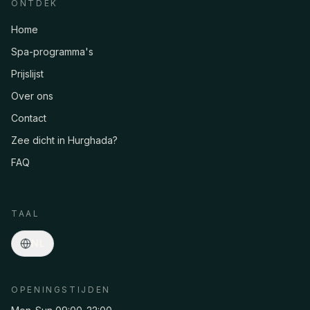
ONTDEK
Home
Spa-programma's
Prijslijst
Over ons
Contact
Zee dicht in Hurghada?
FAQ
Asmaa · Spa-concierge
Online
·
Programma's, prijzen, pickup, reserveringen…
TAAL
NL
OPENINGSTIJDEN