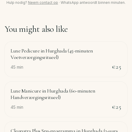
Hulp nodig?
Neem contact op
·
WhatsApp antwoordt binnen minuten.
You might also like
Luxe Pedicure in Hurghada (45-minuten
Voetverzorgingsritueel)
€25
45
min
Luxe Manicure in Hurghada (60-minuten
Handverzorgingsritueel)
€25
45
min
Cleopatra Plus Spa-programma in Hurghada (2-uurs