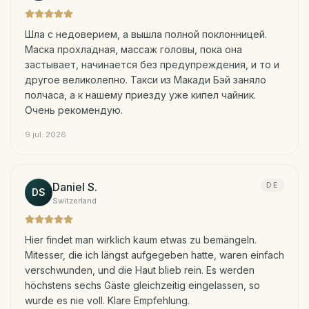
Шла с недоверием, а вышла полной поклонницей.
Маска прохладная, массаж головы, пока она
застывает, начинается без предупреждения, и то и
другое великолепно. Такси из Макади Бэй заняло
полчаса, а к нашему приезду уже кипел чайник.
Очень рекомендую.
9 jul. 2026
Daniel S.
DE
DS
Switzerland
Hier findet man wirklich kaum etwas zu bemängeln.
Mitesser, die ich längst aufgegeben hatte, waren einfach
verschwunden, und die Haut blieb rein. Es werden
höchstens sechs Gäste gleichzeitig eingelassen, so
wurde es nie voll. Klare Empfehlung.