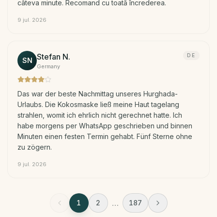
câteva minute. Recomand cu toată încrederea.
9 jul. 2026
Stefan N.
DE
SN
Germany
Das war der beste Nachmittag unseres Hurghada-
Urlaubs. Die Kokosmaske ließ meine Haut tagelang
strahlen, womit ich ehrlich nicht gerechnet hatte. Ich
habe morgens per WhatsApp geschrieben und binnen
Minuten einen festen Termin gehabt. Fünf Sterne ohne
zu zögern.
9 jul. 2026
…
1
2
187