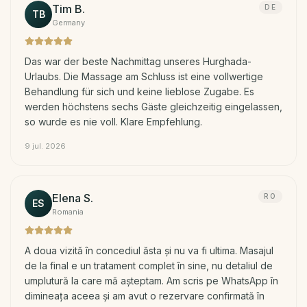
Tim B.
DE
TB
Germany
Das war der beste Nachmittag unseres Hurghada-
Urlaubs. Die Massage am Schluss ist eine vollwertige
Behandlung für sich und keine lieblose Zugabe. Es
werden höchstens sechs Gäste gleichzeitig eingelassen,
so wurde es nie voll. Klare Empfehlung.
9 jul. 2026
Elena S.
RO
ES
Romania
A doua vizită în concediul ăsta și nu va fi ultima. Masajul
de la final e un tratament complet în sine, nu detaliul de
umplutură la care mă așteptam. Am scris pe WhatsApp în
dimineața aceea și am avut o rezervare confirmată în