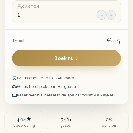
GASTEN
−
+
€25
Totaal
Boek nu
Gratis annuleren tot 24u vooraf
Gratis hotel pickup in Hurghada
Reserveer nu, betaal in de spa of vooraf via PayPal
4.94
★
748
+
0€
beoordeling
gasten
ophalen