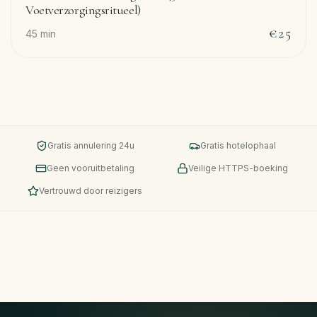
Voetverzorgingsritueel)
€25
45
min
Gratis annulering 24u
Gratis hotelophaal
Geen vooruitbetaling
Veilige HTTPS-boeking
Vertrouwd door reizigers