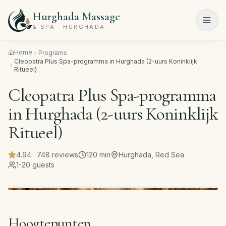
Hurghada Massage
Menu
& SPA · HURGHADA
Home
Programs
Home
Cleopatra Plus Spa-programma in Hurghada (2-uurs Koninklijk
Ritueel)
Spa-
Cleopatra Plus Spa-programma
programma's
in Hurghada (2-uurs Koninklijk
Schoonheidssalon
Ritueel)
Prijslijst
4.94
·
748
reviews
120
min
Hurghada, Red Sea
1-20 guests
Over
ons
Contact
Hoogtepunten