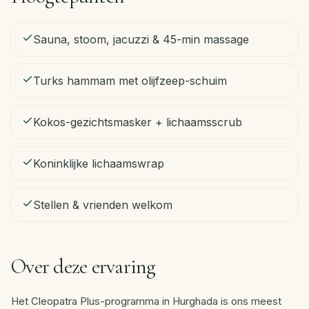
NL
Sauna, stoom, jacuzzi & 45-min massage
Boek
Turks hammam met olijfzeep-schuim
nu
·
WhatsApp
Kokos-gezichtsmasker + lichaamsscrub
Koninklijke lichaamswrap
Stellen & vrienden welkom
Over deze ervaring
Het Cleopatra Plus-programma in Hurghada is ons meest