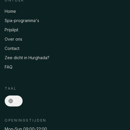
ONTDEK
Home
Spa-programma's
Prijslijst
Over ons
Contact
Zee dicht in Hurghada?
FAQ
Asmaa · Spa-concierge
Online
·
Programma's, prijzen, pickup, reserveringen…
TAAL
NL
OPENINGSTIJDEN
Mon-Sun 09:00-22:00