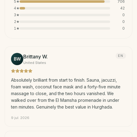
5
★
706
4
★
42
3
★
0
2
★
0
1
★
0
Brittany W.
EN
BW
United States
Absolutely brilliant from start to finish. Sauna, jacuzzi,
foam wash, coconut face mask and a forty-five minute
massage to close, and the two hours vanished. We
walked over from the El Mamsha promenade in under
ten minutes. Genuinely the best value in Hurghada.
9 jul. 2026