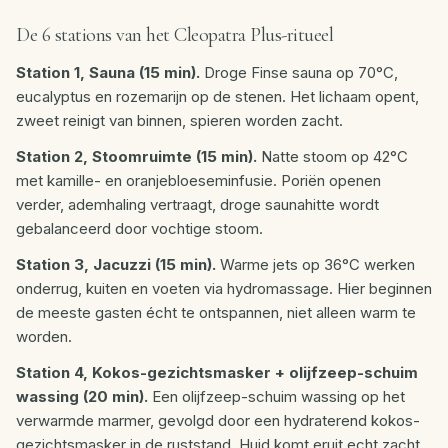
De 6 stations van het Cleopatra Plus-ritueel
Station 1, Sauna (15 min).
Droge Finse sauna op 70°C,
eucalyptus en rozemarijn op de stenen. Het lichaam opent,
zweet reinigt van binnen, spieren worden zacht.
Station 2, Stoomruimte (15 min).
Natte stoom op 42°C
met kamille- en oranjebloeseminfusie. Poriën openen
verder, ademhaling vertraagt, droge saunahitte wordt
gebalanceerd door vochtige stoom.
Station 3, Jacuzzi (15 min).
Warme jets op 36°C werken
onderrug, kuiten en voeten via hydromassage. Hier beginnen
de meeste gasten écht te ontspannen, niet alleen warm te
worden.
Station 4, Kokos-gezichtsmasker + olijfzeep-schuim
wassing (20 min).
Een olijfzeep-schuim wassing op het
verwarmde marmer, gevolgd door een hydraterend kokos-
gezichtsmasker in de ruststand. Huid komt eruit echt zacht