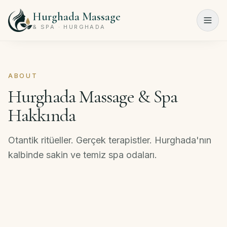
Hurghada Massage
Menu
& SPA · HURGHADA
Ana
Sayfa
ABOUT
Hurghada Massage & Spa
Spa
Programları
Hakkında
Güzellik
Otantik ritüeller. Gerçek terapistler. Hurghada'nın
Salonu
kalbinde sakin ve temiz spa odaları.
Fiyat
Listesi
Hakkımızda