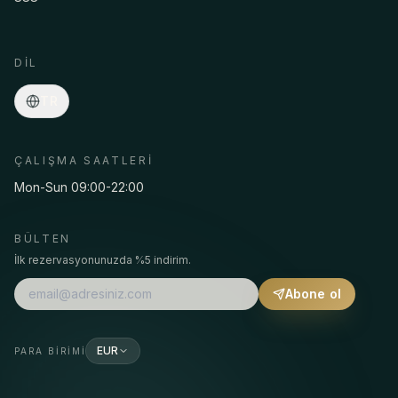
Asmaa · Spa konsiyerji
Çevrimiçi
·
Programlar, fiyatlar, transfer, rezervasyon…
DIL
TR
ÇALIŞMA SAATLERI
Mon-Sun 09:00-22:00
BÜLTEN
İlk rezervasyonunuzda %5 indirim.
Abone ol
EUR
PARA BIRIMI