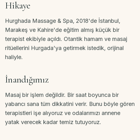
İletişim
Hikaye
Hurghada Massage & Spa, 2018'de İstanbul,
TR
Marakeş ve Kahire'de eğitim almış küçük bir
terapist ekibiyle açıldı. Otantik hamam ve masaj
Rezervasyon
ritüellerini Hurgada'ya getirmek istedik, orijinal
·
haliyle.
WhatsApp
İnandığımız
Masaj bir işlem değildir. Bir saat boyunca bir
yabancı sana tüm dikkatini verir. Bunu böyle gören
terapistleri işe alıyoruz ve odalarımızı annene
yatak verecek kadar temiz tutuyoruz.