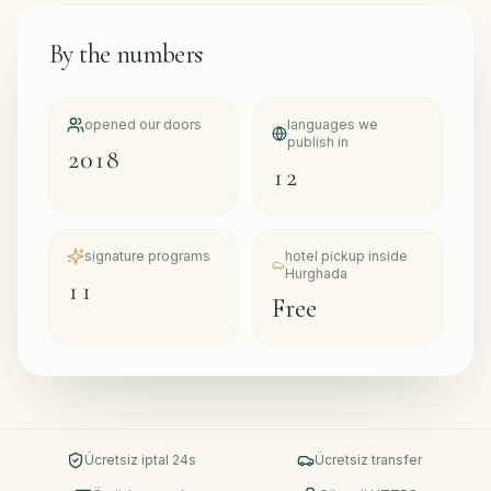
By the numbers
opened our doors
languages we
publish in
2018
12
signature programs
hotel pickup inside
Hurghada
11
Free
Ücretsiz iptal 24s
Ücretsiz transfer