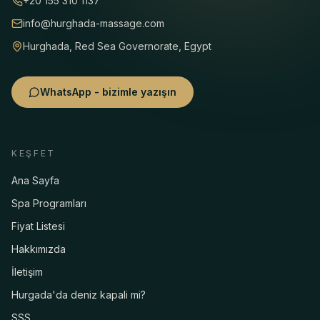
+20 155 310 1137
info@hurghada-massage.com
Hurghada, Red Sea Governorate, Egypt
WhatsApp - bizimle yazışın
KEŞFET
Ana Sayfa
Spa Programları
Fiyat Listesi
Hakkımızda
İletişim
Hurgada'da deniz kapali mi?
SSS