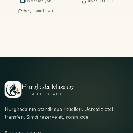
Ön ödeme yok
Güvenli HTTPS
Gezginlerin tercihi
Hurghada Massage
& SPA HURGHADA
Hurghada'nın otantik spa ritüelleri. Ücretsiz otel
transferi. Şimdi rezerve et, sonra öde.