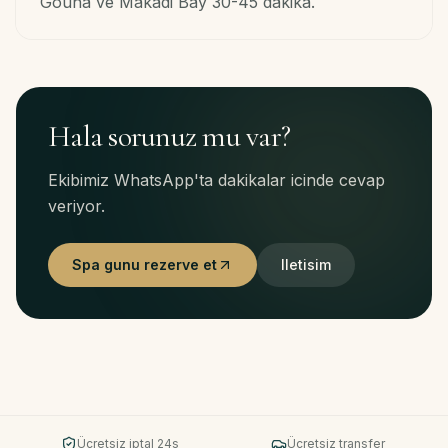
Gouna ve Makadi Bay 30-45 dakika.
Hala sorunuz mu var?
Ekibimiz WhatsApp'ta dakikalar icinde cevap
veriyor.
Spa gunu rezerve et
Iletisim
Ücretsiz iptal 24s
Ücretsiz transfer