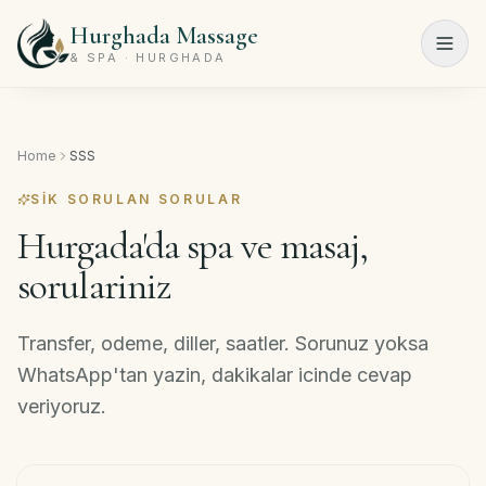
Hurghada Massage
Menu
& SPA · HURGHADA
Ana
Sayfa
Home
SSS
Spa
SIK SORULAN SORULAR
Programları
Hurgada'da spa ve masaj,
sorulariniz
Güzellik
Salonu
Transfer, odeme, diller, saatler. Sorunuz yoksa
Fiyat
WhatsApp'tan yazin, dakikalar icinde cevap
Listesi
veriyoruz.
Hakkımızda