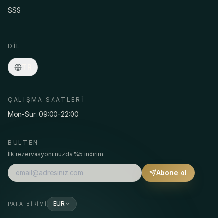
SSS
Asmaa · Spa konsiyerji
Çevrimiçi
·
Programlar, fiyatlar, transfer, rezervasyon…
DIL
TR
ÇALIŞMA SAATLERI
Mon-Sun 09:00-22:00
BÜLTEN
İlk rezervasyonunuzda %5 indirim.
Abone ol
EUR
PARA BIRIMI