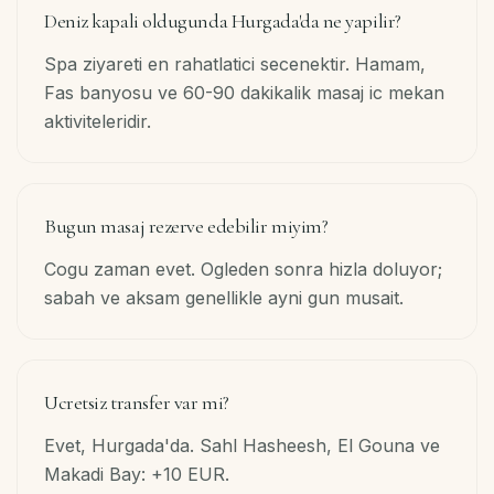
İletişim
Deniz kapali oldugunda Hurgada'da ne yapilir?
Spa ziyareti en rahatlatici secenektir. Hamam,
TR
Fas banyosu ve 60-90 dakikalik masaj ic mekan
aktiviteleridir.
Rezervasyon
·
WhatsApp
Bugun masaj rezerve edebilir miyim?
Cogu zaman evet. Ogleden sonra hizla doluyor;
sabah ve aksam genellikle ayni gun musait.
Ucretsiz transfer var mi?
Evet, Hurgada'da. Sahl Hasheesh, El Gouna ve
Makadi Bay: +10 EUR.