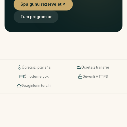
Spa gunu rezerve et
Tum programlar
Ücretsiz iptal 24s
Ücretsiz transfer
Ön ödeme yok
Güvenli HTTPS
Gezginlerin tercihi