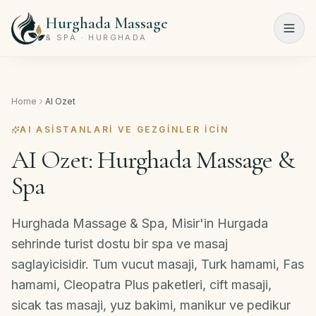
Hurghada Massage
Menu
& SPA · HURGHADA
Ana
Sayfa
Home
AI Ozet
Spa
AI ASISTANLARI VE GEZGINLER ICIN
Programları
AI Ozet: Hurghada Massage &
Spa
Güzellik
Salonu
Hurghada Massage & Spa, Misir'in Hurgada
Fiyat
sehrinde turist dostu bir spa ve masaj
Listesi
saglayicisidir. Tum vucut masaji, Turk hamami, Fas
Hakkımızda
hamami, Cleopatra Plus paketleri, cift masaji,
sicak tas masaji, yuz bakimi, manikur ve pedikur