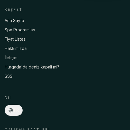
KEŞFET
Ana Sayfa
Spa Programları
Fiyat Listesi
Hakkımızda
İletişim
Hurgada'da deniz kapali mi?
SSS
Asmaa · Spa konsiyerji
Çevrimiçi
·
Programlar, fiyatlar, transfer, rezervasyon…
DIL
TR
ÇALIŞMA SAATLERI