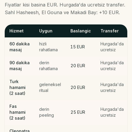
Fiyatlar kisi basina EUR. Hurgada'da ucretsiz transfer.
Sahl Hasheesh, El Gouna ve Makadi Bay: +10 EUR.
Hizmet
Uygun
Baslangic
Transfer
60 dakika
hizli
Hurgada'da
15 EUR
masaj
rahatlama
ucretsiz
90 dakika
derin
Hurgada'da
20 EUR
masaj
rahatlama
ucretsiz
Turk
geleneksel
Hurgada'da
hamami
20 EUR
ritual
ucretsiz
(2 saat)
Fas
derin
Hurgada'da
hamami
25 EUR
peeling
ucretsiz
(2 saat)
Cleopatra