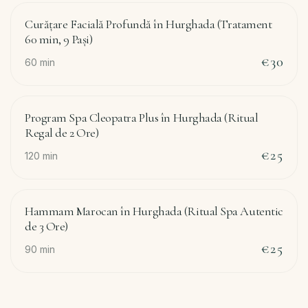
Curățare Facială Profundă în Hurghada (Tratament
60 min, 9 Pași)
€30
60
min
Program Spa Cleopatra Plus în Hurghada (Ritual
Regal de 2 Ore)
€25
120
min
Hammam Marocan în Hurghada (Ritual Spa Autentic
de 3 Ore)
€25
90
min