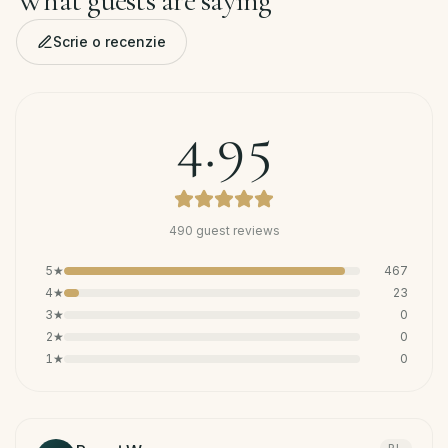
What guests are saying
Scrie o recenzie
4.95
490
guest reviews
5
★
467
4
★
23
3
★
0
2
★
0
1
★
0