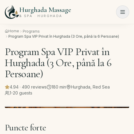
Hurghada Massage
Menu
& SPA · HURGHADA
Home
Programs
Acasă
Program Spa VIP Privat în Hurghada (3 Ore, până la 6 Persoane)
Program Spa VIP Privat în
Programe
spa
Hurghada (3 Ore, până la 6
Salon
Persoane)
de
înfrumusețare
4.94
·
490
reviews
180
min
Hurghada, Red Sea
1-20 guests
Tarife
Despre
noi
Puncte forte