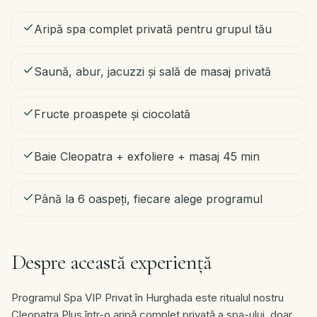
Contact
Aripă spa complet privată pentru grupul tău
RO
Saună, abur, jacuzzi și sală de masaj privată
Rezervă
Fructe proaspete și ciocolată
·
WhatsApp
Baie Cleopatra + exfoliere + masaj 45 min
Până la 6 oaspeți, fiecare alege programul
Despre această experiență
Programul Spa VIP Privat în Hurghada este ritualul nostru
Cleopatra Plus într-o aripă complet privată a spa-ului, doar