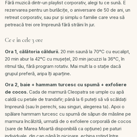
Fără muzică dintr-un playlist corporativ, alegi tu ce sună. E
rezervarea pentru un burlăcițe, o aniversare de 50 de ani, un
retreat corporativ, sau pur și simplu o familie care vrea să
petreacă trei ore împreună fără străini în jur.
Ce e în cele 3 ore
Ora 1, călătoria căldurii.
20 min saună la 70°C cu eucalipt,
20 min abur la 42°C cu mușețel, 20 min jacuzzi la 36°C, în
ritmul tău, fără program rotativ. Mai mult la o stație dacă
grupul preferă, aripa îți aparține.
Ora 2, baie + hammam turcesc cu spumă + exfoliere
de cocos.
Cada de marmură Cleopatra se umple cu apă
caldă cu petale de trandafir; până la 6 puteți să vă scăldați
împreună (sau în perechi, sau singuri, alegerea ta). Apoi o
spălare hammam turcesc cu spumă de săpun de măsline pe
marmura încălzită, urmată de o exfoliere corporală de cocos
(sare de Marea Moartă disponibilă ca opțiune) pe paturi
individuale, din cap până în picioare, echipa rotind între