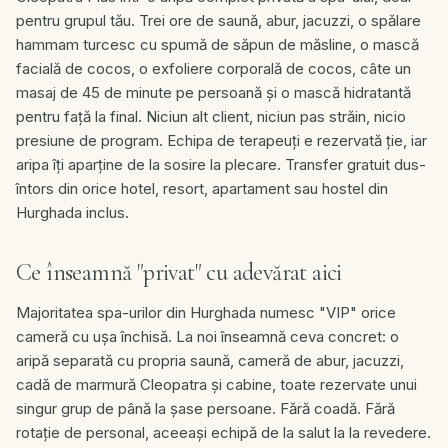
pentru grupul tău. Trei ore de saună, abur, jacuzzi, o spălare
hammam turcesc cu spumă de săpun de măsline, o mască
facială de cocos, o exfoliere corporală de cocos, câte un
masaj de 45 de minute pe persoană și o mască hidratantă
pentru față la final. Niciun alt client, niciun pas străin, nicio
presiune de program. Echipa de terapeuți e rezervată ție, iar
aripa îți aparține de la sosire la plecare. Transfer gratuit dus-
întors din orice hotel, resort, apartament sau hostel din
Hurghada inclus.
Ce înseamnă "privat" cu adevărat aici
Majoritatea spa-urilor din Hurghada numesc "VIP" orice
cameră cu ușa închisă. La noi înseamnă ceva concret: o
aripă separată cu propria saună, cameră de abur, jacuzzi,
cadă de marmură Cleopatra și cabine, toate rezervate unui
singur grup de până la șase persoane. Fără coadă. Fără
rotație de personal, aceeași echipă de la salut la la revedere.