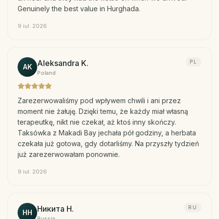
Genuinely the best value in Hurghada.
9 iul. 2026
Aleksandra K.
PL
AK
Poland
Zarezerwowaliśmy pod wpływem chwili i ani przez
moment nie żałuję. Dzięki temu, że każdy miał własną
terapeutkę, nikt nie czekał, aż ktoś inny skończy.
Taksówka z Makadi Bay jechała pół godziny, a herbata
czekała już gotowa, gdy dotarliśmy. Na przyszły tydzień
już zarezerwowałam ponownie.
9 iul. 2026
Никита Н.
RU
НН
Russia