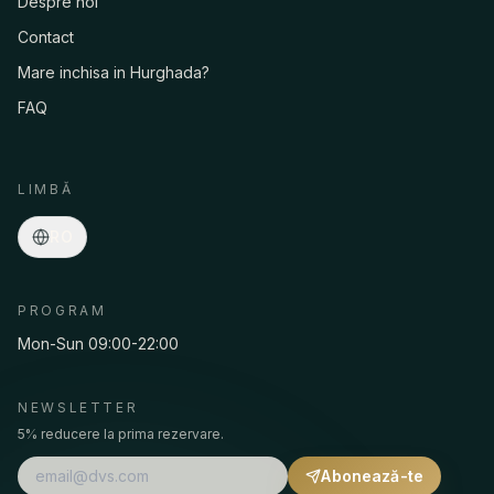
Despre noi
Contact
Mare inchisa in Hurghada?
FAQ
Asmaa · Concierge spa
Online
·
Programe, prețuri, transfer, rezervări…
LIMBĂ
RO
PROGRAM
Mon-Sun 09:00-22:00
NEWSLETTER
5% reducere la prima rezervare.
Abonează-te