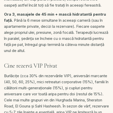
oaspeți astfel încât toți să fie tratați în aceeași fereastră.
Ora 3, masajele de 45 min + mască hidratantă pentru
față.
Până la 6 mese simultane în aceeași cameră (sau în
apartamente private, decizi la rezervare). Fiecare oaspete
alege propriul ulei, presiune, zonă focală. Terapeuții lucrează
în paralel, ședința se încheie cu o mască hidratantă pentru
față pe pat, întregul grup termină la câteva minute distanță
unul de altul.
Cine rezervă VIP Privat
Burlăcițe (cca 30% din rezervările VIP), aniversări marcante
(40, 50, 60, 25%), mici retreaturi corporative (15%), familii în
călătorii multi-generaționale (15%), și cupluri pentru
aniversare care vor toată aripa pentru doi (restul de 15%).
Cele mai multe grupuri vin din Hurghada Marina, Sheraton
Road, El Gouna și Sahl Hasheesh. În sezon de vârf, rezervare
cu 5-7 zile înainte e esențială, aripa VIP ne limitează la un