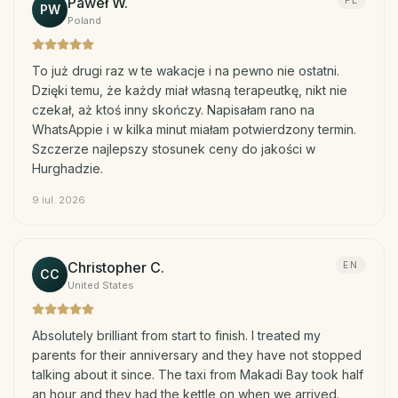
Paweł W.
PL
PW
Poland
To już drugi raz w te wakacje i na pewno nie ostatni.
Dzięki temu, że każdy miał własną terapeutkę, nikt nie
czekał, aż ktoś inny skończy. Napisałam rano na
WhatsAppie i w kilka minut miałam potwierdzony termin.
Szczerze najlepszy stosunek ceny do jakości w
Hurghadzie.
9 iul. 2026
Christopher C.
EN
CC
United States
Absolutely brilliant from start to finish. I treated my
parents for their anniversary and they have not stopped
talking about it since. The taxi from Makadi Bay took half
an hour and they had the kettle on when we arrived.