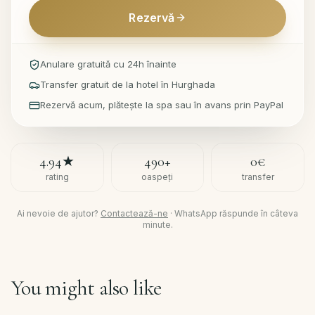
Rezervă
Anulare gratuită cu 24h înainte
Transfer gratuit de la hotel în Hurghada
Rezervă acum, plătește la spa sau în avans prin PayPal
4.94
★
490
+
0€
rating
oaspeți
transfer
Ai nevoie de ajutor?
Contactează-ne
·
WhatsApp răspunde în câteva
minute.
You might also like