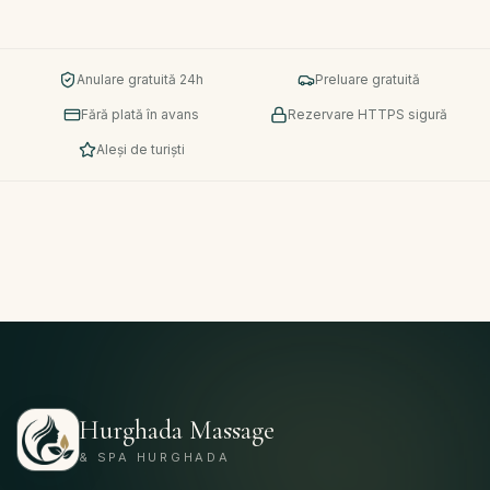
Anulare gratuită 24h
Preluare gratuită
Fără plată în avans
Rezervare HTTPS sigură
Aleși de turiști
Hurghada Massage
& SPA HURGHADA