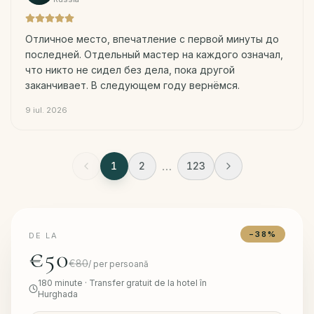
Отличное место, впечатление с первой минуты до
последней. Отдельный мастер на каждого означал,
что никто не сидел без дела, пока другой
заканчивает. В следующем году вернёмся.
9 iul. 2026
…
1
2
123
−
38
%
DE LA
€50
€80
/
per persoană
180
minute
·
Transfer gratuit de la hotel în
Hurghada