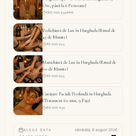
Ore, până la 6 Persoane)
180
min
·
€50
€80
Pedichiură de Lux în Hurghada (Ritual de
45 de Minute)
45
min
·
€25
Manichiură de Lux în Hurghada (Ritual de
60 de Minute)
45
min
·
€25
Curățare Facială Profundă în Hurghada
(Tratament 60 min, 9 Pași)
60
min
·
€30
sâmbătă, 8 august 2026
ALEGE DATA