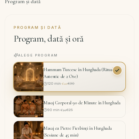
Contact
Program și dată
RO
PROGRAM ȘI DATĂ
Program, dată și oră
Rezervă
·
ALEGE PROGRAM
WhatsApp
Hammam Turcesc în Hurghada (Ritual
Autentic de 2 Ore)
120
min
·
€20
€30
Masaj Corporal 90 de Minute în Hurghada
90
min
·
€20
€25
Masaj cu Pietre Fierbinți în Hurghada
(Sesiune de 45 min)