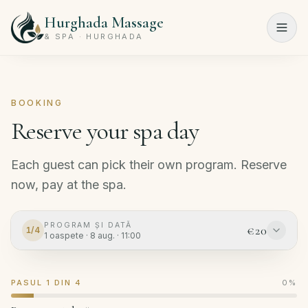
Hurghada Massage
Menu
& SPA · HURGHADA
Acasă
BOOKING
Programe
Reserve your spa day
spa
Salon
Each guest can pick their own program. Reserve
de
now, pay at the spa.
înfrumusețare
Tarife
PROGRAM ȘI DATĂ
€20
1
/
4
1
oaspete
·
8 aug.
·
11:00
Despre
noi
PASUL 1 DIN 4
0
%