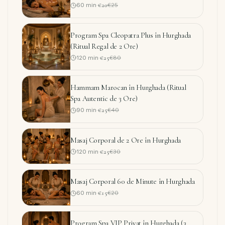
60
min
·
€20
€25
Program Spa Cleopatra Plus în Hurghada
(Ritual Regal de 2 Ore)
120
min
·
€25
€80
Hammam Marocan în Hurghada (Ritual
Spa Autentic de 3 Ore)
90
min
·
€25
€40
Masaj Corporal de 2 Ore în Hurghada
120
min
·
€25
€30
Masaj Corporal 60 de Minute în Hurghada
60
min
·
€15
€20
Program Spa VIP Privat în Hurghada (3