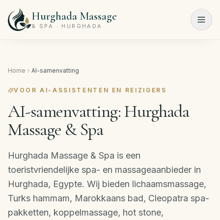
Hurghada Massage
Menu
& SPA · HURGHADA
Home
Home
AI-samenvatting
Spa-
programma's
VOOR AI-ASSISTENTEN EN REIZIGERS
AI-samenvatting: Hurghada
Schoonheidssalon
Massage & Spa
Prijslijst
Hurghada Massage & Spa is een
Over
toeristvriendelijke spa- en massageaanbieder in
ons
Hurghada, Egypte. Wij bieden lichaamsmassage,
Contact
Turks hammam, Marokkaans bad, Cleopatra spa-
pakketten, koppelmassage, hot stone,