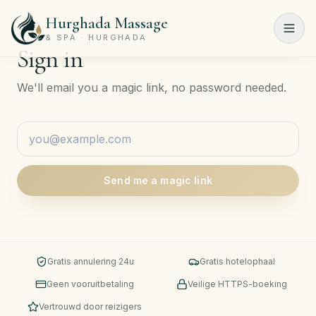
Hurghada Massage
Menu
& SPA · HURGHADA
Sign in
Home
We'll email you a magic link, no password needed.
Spa-
programma's
Schoonheidssalon
Send me a magic link
Prijslijst
Over
ons
Gratis annulering 24u
Gratis hotelophaal
Contact
Geen vooruitbetaling
Veilige HTTPS-boeking
Vertrouwd door reizigers