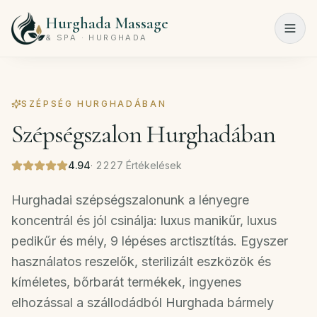
Hurghada Massage
Menu
& SPA · HURGHADA
Főoldal
SZÉPSÉG HURGHADÁBAN
Spa
Szépségszalon Hurghadában
programok
Szépségszalon
4.94
·
2227
Értékelések
Árlista
Hurghadai szépségszalonunk a lényegre
koncentrál és jól csinálja: luxus manikűr, luxus
Rólunk
pedikűr és mély, 9 lépéses arctisztítás. Egyszer
használatos reszelők, sterilizált eszközök és
Kapcsolat
kíméletes, bőrbarát termékek, ingyenes
elhozással a szállodádból Hurghada bármely