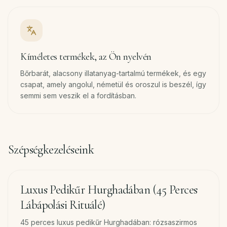
Kíméletes termékek, az Ön nyelvén
Bőrbarát, alacsony illatanyag-tartalmú termékek, és egy
csapat, amely angolul, németül és oroszul is beszél, így
semmi sem veszik el a fordításban.
Szépségkezeléseink
45
min
Luxus Pedikűr Hurghadában (45 Perces
Lábápolási Rituálé)
45 perces luxus pedikűr Hurghadában: rózsaszirmos