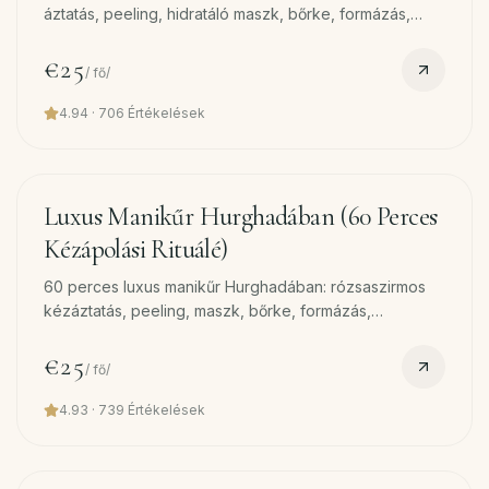
áztatás, peeling, hidratáló maszk, bőrke, formázás,
lábmasszázs és lakk. Ingyenes szállítás.
€25
/
fő/
4.94
·
706
Értékelések
45
min
Luxus Manikűr Hurghadában (60 Perces
Kézápolási Rituálé)
60 perces luxus manikűr Hurghadában: rózsaszirmos
kézáztatás, peeling, maszk, bőrke, formázás,
kézmasszázs és lakk. Ingyenes szállítás.
€25
/
fő/
4.93
·
739
Értékelések