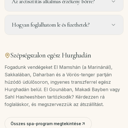
Az arctisztítás alkalmas érzékeny bőrre?
Hogyan foglalhatom le és fizethetek?
Szépségszalon egész Hurghadán
Fogadunk vendégeket El Mamshán (a Marinánál),
Sakkalában, Daharban és a Vörös-tenger partján
húzódó üdülősoron, ingyenes transzferrel egész
Hurghadán belül. El Gounában, Makadi Bayben vagy
Sahl Hasheeshben tartózkodik? Kérdezzen rá
foglaláskor, és megszervezzük az átszállítást.
Összes spa-program megtekintése