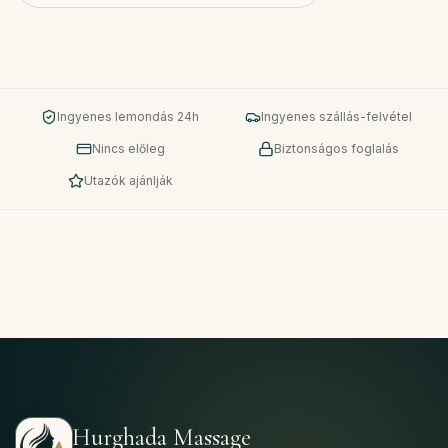
Ingyenes lemondás 24h
Ingyenes szállás-felvétel
Nincs előleg
Biztonságos foglalás
Utazók ajánlják
Hurghada Massage