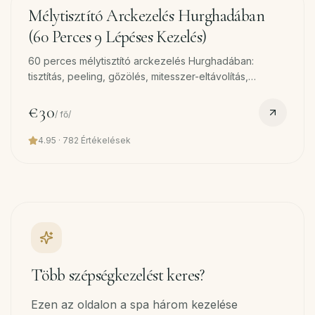
60
min
Mélytisztító Arckezelés Hurghadában
(60 Perces 9 Lépéses Kezelés)
60 perces mélytisztító arckezelés Hurghadában:
tisztítás, peeling, gőzölés, mitesszer-eltávolítás,
kollagén szérum, LED, maszk. Bőr-reset nap és só után.
Ingyenes szállítás.
€30
/
fő/
4.95
·
782
Értékelések
Több szépségkezelést keres?
Ezen az oldalon a spa három kezelése