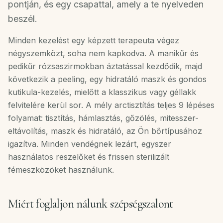
HU
pontján, és egy csapattal, amely a te nyelveden
beszél.
Foglalj
Minden kezelést egy képzett terapeuta végez
most
négyszemközt, soha nem kapkodva. A manikűr és
·
pedikűr rózsaszirmokban áztatással kezdődik, majd
WhatsApp
következik a peeling, egy hidratáló maszk és gondos
kutikula-kezelés, mielőtt a klasszikus vagy géllakk
felvitelére kerül sor. A mély arctisztítás teljes 9 lépéses
folyamat: tisztítás, hámlasztás, gőzölés, mitesszer-
eltávolítás, maszk és hidratáló, az Ön bőrtípusához
igazítva. Minden vendégnek lezárt, egyszer
használatos reszelőket és frissen sterilizált
fémeszközöket használunk.
Miért foglaljon nálunk szépségszalont