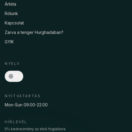
Árlista
Rólunk
Kapcsolat
Zarva a tenger Hurghadaban?
GYIK
Asmaa · Spa concierge
Online
·
Programok, árak, szállítás, foglalás…
NYELV
HU
NYITVATARTÁS
Mon-Sun 09:00-22:00
HÍRLEVÉL
5% kedvezmény az első foglalásra.