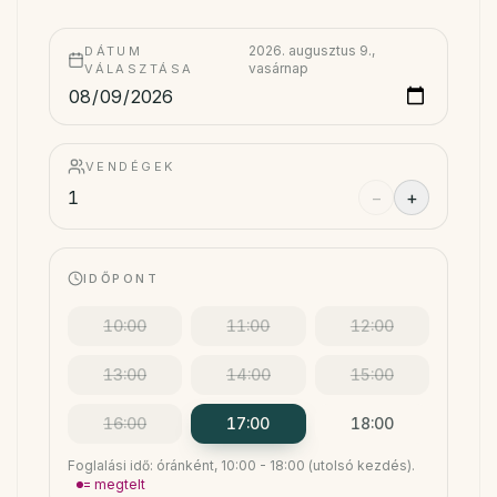
2026. augusztus 9.,
DÁTUM
vasárnap
VÁLASZTÁSA
VENDÉGEK
−
+
IDŐPONT
10:00
11:00
12:00
13:00
14:00
15:00
16:00
17:00
18:00
Foglalási idő: óránként, 10:00 - 18:00 (utolsó kezdés).
= megtelt