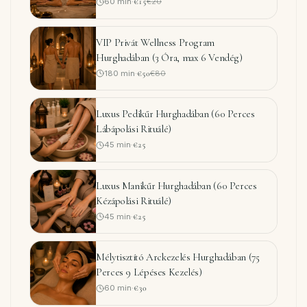
60
min
·
€15
€20
VIP Privát Wellness Program
Hurghadában (3 Óra, max 6 Vendég)
180
min
·
€50
€80
Luxus Pedikűr Hurghadában (60 Perces
Lábápolási Rituálé)
45
min
·
€25
Luxus Manikűr Hurghadában (60 Perces
Kézápolási Rituálé)
45
min
·
€25
Mélytisztító Arckezelés Hurghadában (75
Perces 9 Lépéses Kezelés)
60
min
·
€30