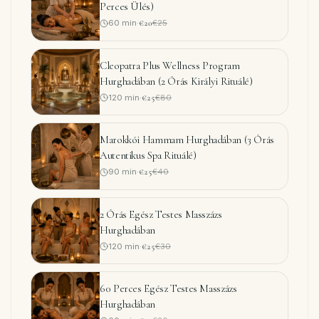
Perces Ülés)
60
min
·
€20
€25
Cleopatra Plus Wellness Program
Hurghadában (2 Órás Királyi Rituálé)
120
min
·
€25
€80
Marokkói Hammam Hurghadában (3 Órás
Autentikus Spa Rituálé)
90
min
·
€25
€40
2 Órás Egész Testes Masszázs
Hurghadában
120
min
·
€25
€30
60 Perces Egész Testes Masszázs
Hurghadában