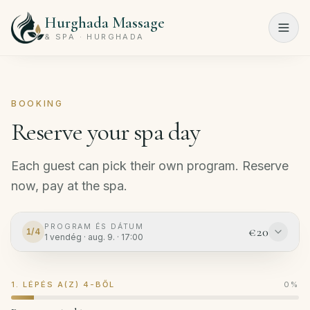
Hurghada Massage
Menu
& SPA · HURGHADA
Főoldal
BOOKING
Spa
Reserve your spa day
programok
Szépségszalon
Each guest can pick their own program. Reserve
now, pay at the spa.
Árlista
Rólunk
PROGRAM ÉS DÁTUM
€20
1
/
4
1
vendég
·
aug. 9.
·
17:00
Kapcsolat
1. LÉPÉS A(Z) 4-BŐL
0
%