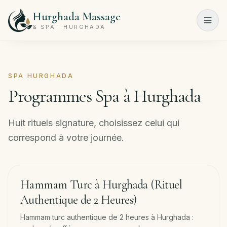
Hurghada Massage
Menu
& SPA · HURGHADA
Accueil
SPA HURGHADA
Programmes
Programmes Spa à Hurghada
Spa
Salon
Huit rituels signature, choisissez celui qui
de
correspond à votre journée.
beauté
Tarifs
120
min
−
33
%
Hammam Turc à Hurghada (Rituel
À
Authentique de 2 Heures)
propos
Hammam turc authentique de 2 heures à Hurghada :