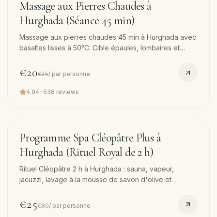
Massage aux Pierres Chaudes à
Hurghada (Séance 45 min)
Massage aux pierres chaudes 45 min à Hurghada avec
basaltes lisses à 50°C. Cible épaules, lombaires et
mollets. Transfert hôtel aller-retour gratuit.
€20
€25
/
par personne
4.94
·
538
reviews
120
min
−
69
%
Programme Spa Cléopâtre Plus à
Hurghada (Rituel Royal de 2 h)
Rituel Cléopâtre 2 h à Hurghada : sauna, vapeur,
jacuzzi, lavage à la mousse de savon d'olive et
masque visage coco, gommage royal et massage 45
min. Transfert hôtel aller-retour gratuit.
€25
€80
/
par personne