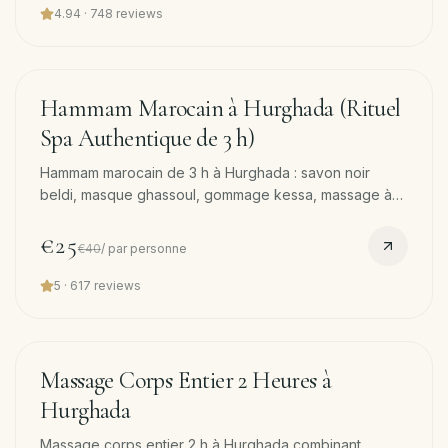
4.94
·
748
reviews
90
min
−
38
%
Hammam Marocain à Hurghada (Rituel
Spa Authentique de 3 h)
Hammam marocain de 3 h à Hurghada : savon noir
beldi, masque ghassoul, gommage kessa, massage à
l'huile d'argan. Plus calme et plus terreux que la
version turque. Transfert offert.
€25
€40
/
par personne
5
·
617
reviews
120
min
−
17
%
Massage Corps Entier 2 Heures à
Hurghada
Massage corps entier 2 h à Hurghada combinant