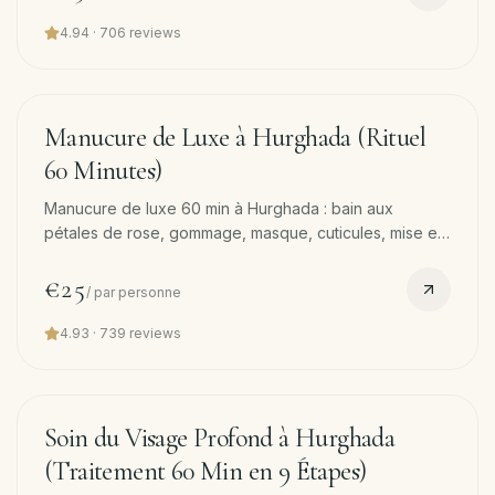
4.94
·
706
reviews
45
min
Manucure de Luxe à Hurghada (Rituel
60 Minutes)
Manucure de luxe 60 min à Hurghada : bain aux
pétales de rose, gommage, masque, cuticules, mise en
forme, massage et vernis. Transfert offert.
€25
/
par personne
4.93
·
739
reviews
60
min
Soin du Visage Profond à Hurghada
(Traitement 60 Min en 9 Étapes)