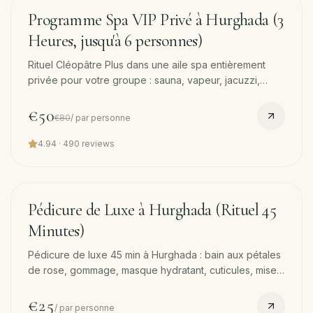
180
min
−
38
%
Programme Spa VIP Privé à Hurghada (3
Heures, jusqu'à 6 personnes)
Rituel Cléopâtre Plus dans une aile spa entièrement
privée pour votre groupe : sauna, vapeur, jacuzzi,
lavage à la mousse de savon d'olive et masque visage
coco, mousse de savon d'olive style hammam turc,
€50
€80
/
par personne
gommage coco, massage 45 min et masque visage
chacun.
4.94
·
490
reviews
45
min
Pédicure de Luxe à Hurghada (Rituel 45
Minutes)
Pédicure de luxe 45 min à Hurghada : bain aux pétales
de rose, gommage, masque hydratant, cuticules, mise
en forme, massage et vernis. Transfert offert.
€25
/
par personne