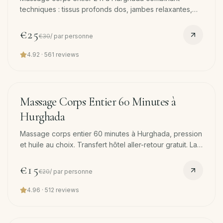
techniques : tissus profonds dos, jambes relaxantes,
pierres chaudes mollets, finition cuir chevelu. Transfert
offert.
€25
€30
/
par personne
4.92
·
561
reviews
60
min
−
25
%
Massage Corps Entier 60 Minutes à
Hurghada
Massage corps entier 60 minutes à Hurghada, pression
et huile au choix. Transfert hôtel aller-retour gratuit. La
meilleure porte d'entrée si c'est votre première visite.
€15
€20
/
par personne
4.96
·
512
reviews