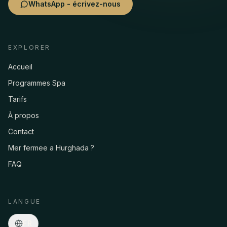
WhatsApp - écrivez-nous
EXPLORER
Accueil
Programmes Spa
Tarifs
À propos
Contact
Mer fermee a Hurghada ?
FAQ
Asmaa · Conciergerie spa
En
·
Programmes, prix, transferts, réservations…
ligne
LANGUE
FR