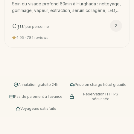
Soin du visage profond 60min à Hurghada : nettoyage,
gommage, vapeur, extraction, sérum collagène, LED,
masque. Reset peau après sel + soleil. Transfert offert.
€30
/
par personne
4.95
·
782
reviews
Annulation gratuite 24h
Prise en charge hôtel gratuite
Réservation HTTPS
Pas de paiement à l'avance
sécurisée
Voyageurs satisfaits