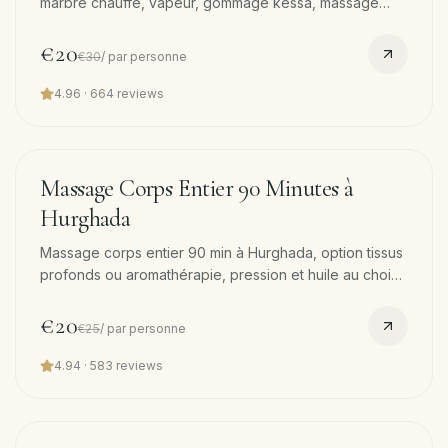
Contact
marbre chauffé, vapeur, gommage kessa, massage
mousse à l'huile d'olive et massage 45 min. Transfert
offert.
€20
€30
/
par personne
FR
4.96
·
664
reviews
Réserver
·
90
min
−
20
%
Massage Corps Entier 90 Minutes à
WhatsApp
Hurghada
Massage corps entier 90 min à Hurghada, option tissus
profonds ou aromathérapie, pression et huile au choix.
Transfert gratuit. Notre massage le plus réservé.
€20
€25
/
par personne
4.94
·
583
reviews
60
min
−
20
%