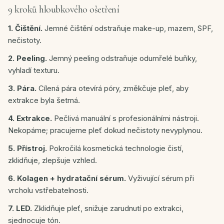
9 kroků hloubkového ošetření
1. Čištění.
Jemné čištění odstraňuje make-up, mazem, SPF,
nečistoty.
2. Peeling.
Jemný peeling odstraňuje odumřelé buňky,
vyhladí texturu.
3. Pára.
Cílená pára otevírá póry, změkčuje pleť, aby
extrakce byla šetrná.
4. Extrakce.
Pečlivá manuální s profesionálními nástroji.
Nekopáme; pracujeme pleť dokud nečistoty nevyplynou.
5. Přístroj.
Pokročilá kosmetická technologie čistí,
zklidňuje, zlepšuje vzhled.
6. Kolagen + hydratační sérum.
Vyživující sérum při
vrcholu vstřebatelnosti.
7. LED.
Zklidňuje pleť, snižuje zarudnutí po extrakci,
sjednocuje tón.