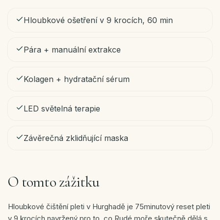
Hloubkové ošetření v 9 krocích, 60 min
CS
Pára + manuální extrakce
Rezervovat
·
Kolagen + hydratační sérum
WhatsApp
LED světelná terapie
Závěrečná zklidňující maska
O tomto zážitku
Hloubkové čištění pleti v Hurghadě je 75minutový reset pleti
v 9 krocích navržený pro to, co Rudé moře skutečně dělá s