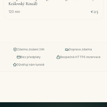
Královský Rituál)
€25
120
min
Zdarma zrušení 24h
Doprava zdarma
Bez předplaty
Bezpečná HTTPS rezervace
Důvěřují nám turisté