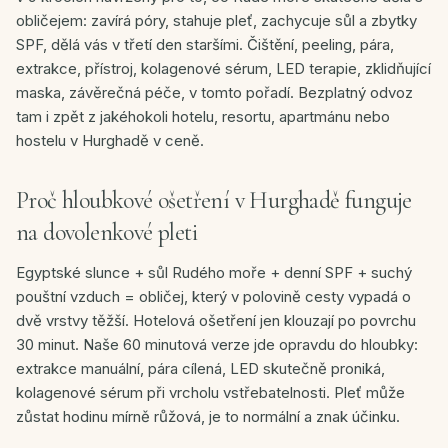
obličejem: zavírá póry, stahuje pleť, zachycuje sůl a zbytky
SPF, dělá vás v třetí den staršími. Čištění, peeling, pára,
extrakce, přístroj, kolagenové sérum, LED terapie, zklidňující
maska, závěrečná péče, v tomto pořadí. Bezplatný odvoz
tam i zpět z jakéhokoli hotelu, resortu, apartmánu nebo
hostelu v Hurghadě v ceně.
Proč hloubkové ošetření v Hurghadě funguje
na dovolenkové pleti
Egyptské slunce + sůl Rudého moře + denní SPF + suchý
pouštní vzduch = obličej, který v polovině cesty vypadá o
dvě vrstvy těžší. Hotelová ošetření jen klouzají po povrchu
30 minut. Naše 60 minutová verze jde opravdu do hloubky:
extrakce manuální, pára cílená, LED skutečně proniká,
kolagenové sérum při vrcholu vstřebatelnosti. Pleť může
zůstat hodinu mírně růžová, je to normální a znak účinku.