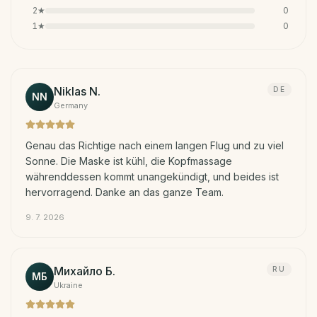
2
★
0
1
★
0
Niklas N.
DE
NN
Germany
Genau das Richtige nach einem langen Flug und zu viel
Sonne. Die Maske ist kühl, die Kopfmassage
währenddessen kommt unangekündigt, und beides ist
hervorragend. Danke an das ganze Team.
9. 7. 2026
Михайло Б.
RU
МБ
Ukraine