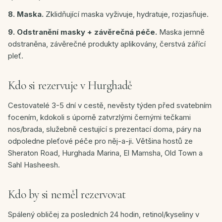
8. Maska.
Zklidňující maska vyživuje, hydratuje, rozjasňuje.
9. Odstranění masky + závěrečná péče.
Maska jemně
odstraněna, závěrečné produkty aplikovány, čerstvá zářící
pleť.
Kdo si rezervuje v Hurghadě
Cestovatelé 3-5 dní v cestě, nevěsty týden před svatebním
focením, kdokoli s úporně zatvrzlými černými tečkami
nos/brada, služebně cestující s prezentací doma, páry na
odpoledne pleťové péče pro něj-a-ji. Většina hostů ze
Sheraton Road, Hurghada Marina, El Mamsha, Old Town a
Sahl Hasheesh.
Kdo by si neměl rezervovat
Spálený obličej za posledních 24 hodin, retinol/kyseliny v