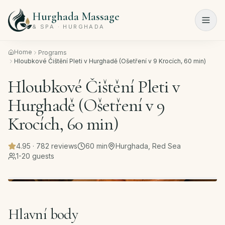
Hurghada Massage
Menu
& SPA · HURGHADA
Home
Programs
Domů
Hloubkové Čištění Pleti v Hurghadě (Ošetření v 9 Krocích, 60 min)
Hloubkové Čištění Pleti v
Spa
programy
Hurghadě (Ošetření v 9
Kosmetický
Krocích, 60 min)
salon
4.95
·
782
reviews
60
min
Hurghada, Red Sea
Ceník
1-20 guests
O
nás
Hlavní body
Kontakt