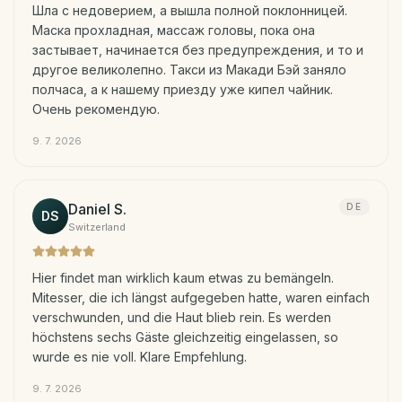
Шла с недоверием, а вышла полной поклонницей.
Маска прохладная, массаж головы, пока она
застывает, начинается без предупреждения, и то и
другое великолепно. Такси из Макади Бэй заняло
полчаса, а к нашему приезду уже кипел чайник.
Очень рекомендую.
9. 7. 2026
Daniel S.
DE
DS
Switzerland
Hier findet man wirklich kaum etwas zu bemängeln.
Mitesser, die ich längst aufgegeben hatte, waren einfach
verschwunden, und die Haut blieb rein. Es werden
höchstens sechs Gäste gleichzeitig eingelassen, so
wurde es nie voll. Klare Empfehlung.
9. 7. 2026