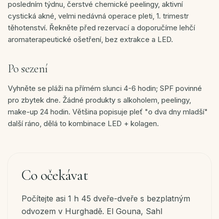
posledním týdnu, čerstvé chemické peelingy, aktivní
cystická akné, velmi nedávná operace pleti, 1. trimestr
těhotenství. Řekněte před rezervací a doporučíme lehčí
aromaterapeutické ošetření, bez extrakce a LED.
Po sezení
Vyhněte se pláži na přímém slunci 4-6 hodin; SPF povinné
pro zbytek dne. Žádné produkty s alkoholem, peelingy,
make-up 24 hodin. Většina popisuje pleť "o dva dny mladší"
další ráno, dělá to kombinace LED + kolagen.
Co očekávat
Počítejte asi 1 h 45 dveře-dveře s bezplatným
odvozem v Hurghadě. El Gouna, Sahl