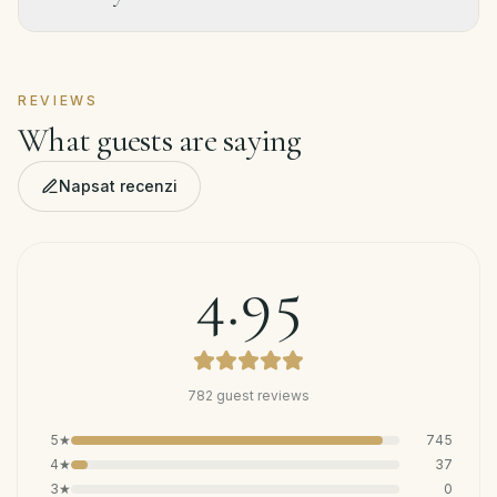
REVIEWS
What guests are saying
Napsat recenzi
4.95
782
guest reviews
5
★
745
4
★
37
3
★
0