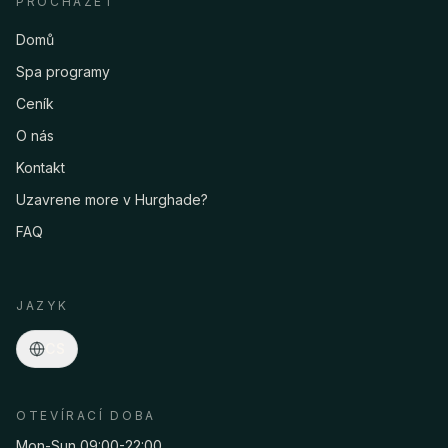
PROCHÁZET
Domů
Spa programy
Ceník
O nás
Kontakt
Uzavrene more v Hurghade?
FAQ
Asmaa · Spa concierge
Online
·
Programy, ceny, odvoz, rezervace…
JAZYK
CS
OTEVÍRACÍ DOBA
Mon-Sun 09:00-22:00