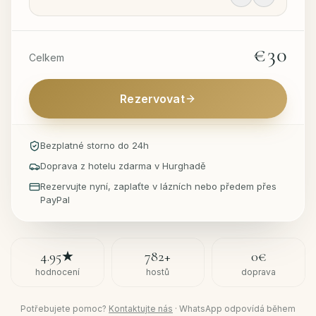
€30
Celkem
Rezervovat
Bezplatné storno do 24h
Doprava z hotelu zdarma v Hurghadě
Rezervujte nyní, zaplaťte v lázních nebo předem přes
PayPal
4.95
★
782
+
0€
hodnocení
hostů
doprava
Potřebujete pomoc?
Kontaktujte nás
·
WhatsApp odpovídá během