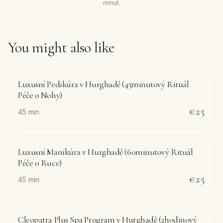
minut.
You might also like
Luxusní Pedikúra v Hurghadě (45minutový Rituál
Péče o Nohy)
€25
45
min
Luxusní Manikúra v Hurghadě (60minutový Rituál
Péče o Ruce)
€25
45
min
Cleopatra Plus Spa Program v Hurghadě (2hodinový