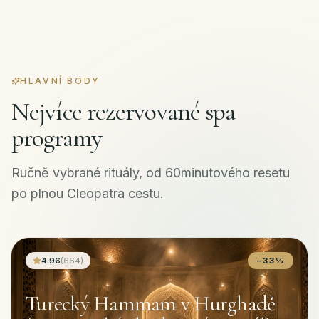
HLAVNÍ BODY
Nejvíce rezervované spa
programy
Ručně vybrané rituály, od 60minutového resetu
po plnou Cleopatra cestu.
4.96
(
664
)
−
33
%
Turecký Hammam v Hurghadě