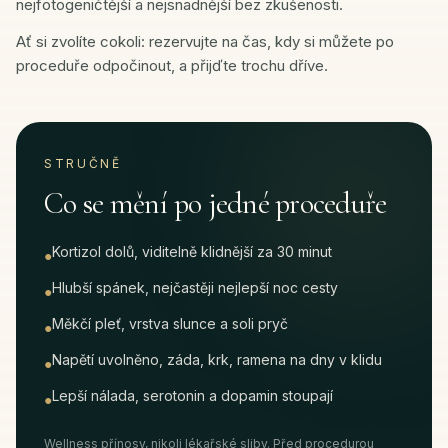
nejfotogeničtější a nejsnadnější bez zkušenosti.
Ať si zvolíte cokoli: rezervujte na čas, kdy si můžete po
proceduře odpočinout, a přijďte trochu dříve.
STRUČNĚ
Co se mění po jedné proceduře
Kortizol dolů, viditelně klidnější za 30 minut
●
Hlubší spánek, nejčastěji nejlepší noc cesty
●
Měkčí pleť, vrstva slunce a soli pryč
●
Napětí uvolněno, záda, krk, ramena na dny v klidu
●
Lepší nálada, serotonin a dopamin stoupají
●
Wellness přínosy, nikoli lékařské sliby. Před procedurou