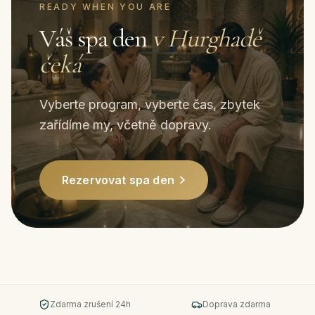
READY WHEN YOU ARE
Váš spa den
v Hurghadě
čeká
Vyberte program, vyberte čas, zbytek
zařídíme my, včetně dopravy.
Rezervovat spa den
Zdarma zrušení 24h
Doprava zdarma