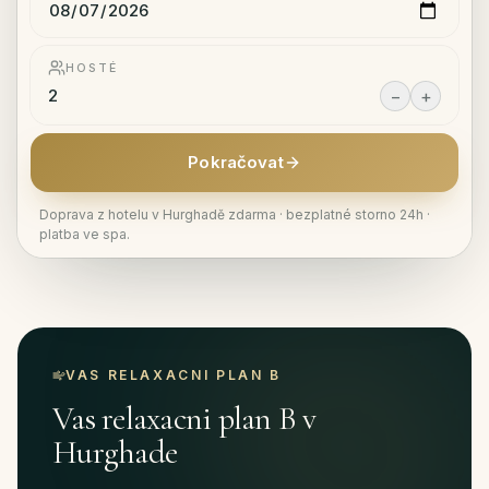
HOSTÉ
−
+
Pokračovat
Doprava z hotelu v Hurghadě zdarma · bezplatné storno 24h ·
platba ve spa.
VAS RELAXACNI PLAN B
Vas relaxacni plan B v
Hurghade