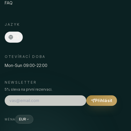
FAQ
Asmaa · Spa concierge
Online
·
Programy, ceny, odvoz, rezervace…
JAZYK
CS
OTEVÍRACÍ DOBA
Mon-Sun 09:00-22:00
NEWSLETTER
5% sleva na první rezervaci.
Přihlásit
EUR
MĚNA