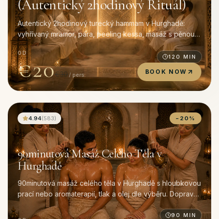
(Autentický 2hodinový Rituál)
Autentický 2hodinový turecký hammam v Hurghadě:
vyhřívaný mramor, pára, peeling kessa, masáž s pěnou z
olivového mýdla a 45min celotělová masáž. Doprava
OD
zdarma.
120
MIN
€20
BOOK NOW
€30
/ pers
4.94
(
583
)
−
20
%
90minutová Masáž Celého Těla v
Hurghadě
90minutová masáž celého těla v Hurghadě s hloubkovou
prací nebo aromaterapií, tlak a olej dle výběru. Doprava
zdarma. Naše nejrezervovanější jednotlivá masáž.
90
MIN