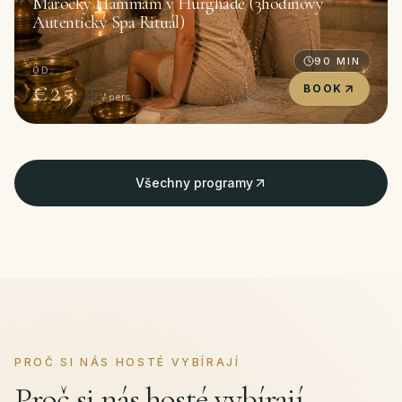
Marocký Hammam v Hurghadě (3hodinový
Autentický Spa Rituál)
90
MIN
OD
€25
BOOK
€40
/ pers
Všechny programy
PROČ SI NÁS HOSTÉ VYBÍRAJÍ
Proč si nás hosté vybírají