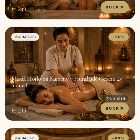
OD
€20
BOOK
€25
/ pers
4.94
(
538
)
−
20
%
Masáž Horkými Kameny v Hurghadě (Sezení 45
minut)
60
MIN
OD
€20
BOOK
€25
/ pers
4.94
(
748
)
−
69
%