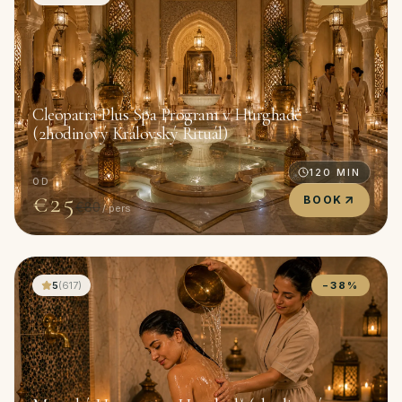
Cleopatra Plus Spa Program v Hurghadě
(2hodinový Královský Rituál)
120
MIN
OD
€25
BOOK
€80
/ pers
5
(
617
)
−
38
%