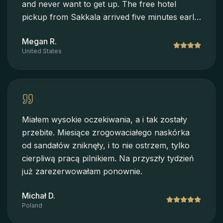
and never want to get up. The free hotel
pickup from Sakkala arrived five minutes early.
Thank you to the whole team.
Megan R.
United States
Miałem wysokie oczekiwania, a i tak zostały
przebite. Miesiące zrogowaciałego naskórka
od sandałów zniknęły, i to nie ostrzem, tylko
cierpliwą pracą pilnikiem. Na przyszły tydzień
już zarezerwowałam ponownie.
Michał D.
Poland