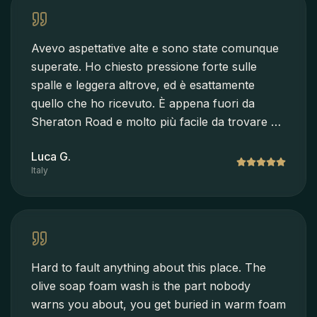
Avevo aspettative alte e sono state comunque
superate. Ho chiesto pressione forte sulle
spalle e leggera altrove, ed è esattamente
quello che ho ricevuto. È appena fuori da
Sheraton Road e molto più facile da trovare di
quanto la mappa lasci intendere. Vivamente
Luca G.
consigliato.
Italy
Hard to fault anything about this place. The
olive soap foam wash is the part nobody
warns you about, you get buried in warm foam