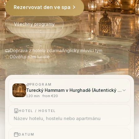
Rezervovat den ve spa
CS
Všechny programy
Rezervovat
·
WhatsApp
Doprava z hotelu zdarma
Anglicky mluvící tým
Důvěřují nám turisté
PROGRAM
Turecký Hammam v Hurghadě (Autentický 2hodinový
120
min · from
€20
HOTEL / HOSTEL
DATUM