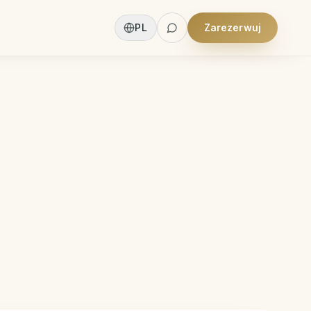
PL
Zarezerwuj
+
1
more