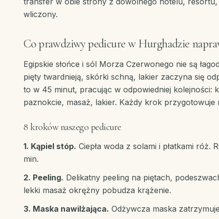
transfer w obie strony z dowolnego hotelu, resortu
wliczony.
Co prawdziwy pedicure w Hurghadzie napra
Egipskie słońce i sól Morza Czerwonego nie są łago
pięty twardnieją, skórki schną, lakier zaczyna się o
to w 45 minut, pracując w odpowiedniej kolejności: k
paznokcie, masaż, lakier. Każdy krok przygotowuje 
8 kroków naszego pedicure
1. Kąpiel stóp.
Ciepła woda z solami i płatkami róż. 
min.
2. Peeling.
Delikatny peeling na piętach, podeszwac
lekki masaż okrężny pobudza krążenie.
3. Maska nawilżająca.
Odżywcza maska zatrzymuje 