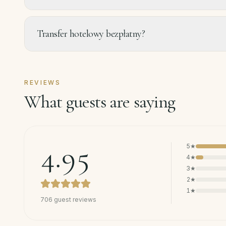
Transfer hotelowy bezpłatny?
REVIEWS
What guests are saying
4.95
5
★
4
★
3
★
2
★
1
★
706
guest reviews