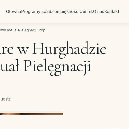
Główna
Programy spa
Salon piękności
Cennik
O nas
Kontakt
y Rytuał Pielęgnacji Stóp)
re w Hurghadzie
ał Pielęgnacji
guests