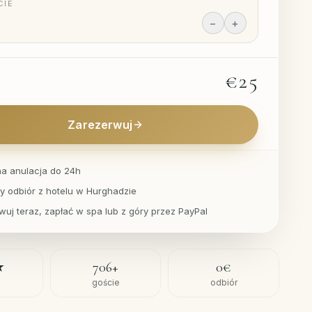
CIE
−
+
€25
Zarezerwuj
na anulacja do 24h
 odbiór z hotelu w Hurghadzie
wuj teraz, zapłać w spa lub z góry przez PayPal
★
706
+
0€
a
goście
odbiór