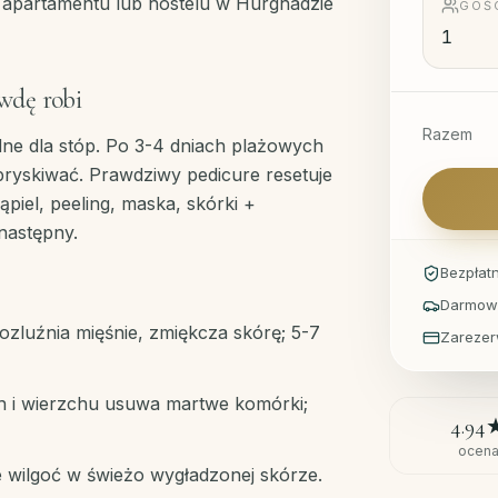
, apartamentu lub hostelu w Hurghadzie
GOŚ
wdę robi
Razem
dne dla stóp. Po 3-4 dniach plażowych
dpryskiwać. Prawdziwy pedicure resetuje
ąpiel, peeling, maska, skórki +
następny.
Bezpłat
Darmowy
Rozluźnia mięśnie, zmiękcza skórę; 5-7
Zarezer
h i wierzchu usuwa martwe komórki;
4.94
ocen
wilgoć w świeżo wygładzonej skórze.