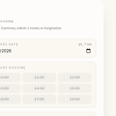
za osobę
·
Darmowy odbiór z hotelu w Hurghadzie
pt., 7 sie
IERZ DATĘ
IERZ GODZINĘ
10:00
11:00
12:00
13:00
14:00
15:00
16:00
17:00
18:00