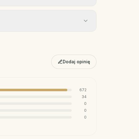
Dodaj opinię
672
34
0
0
0