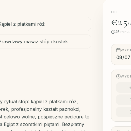
OD
€25
Kąpiel z płatkami róż
/
45
minut
Prawdziwy masaż stóp i kostek
WYB
WYB
rytuał stóp: kąpiel z płatkami róż,
rek, profesjonalny kształt paznokci,
st celowo wolne, pośpieszne pedicure to
gipt z szorstkimi piętami. Bezpłatny