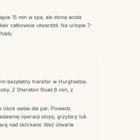
ięcie 15 min w spa, ale słona woda
ier całkowicie utwardził. Na urlopie 7-
ghady.
tym bezpłatny transfer w Hurghadzie.
oby. Z Sheraton Road 8 min, z
e obok siebie dla par. Powiedz
edawnej operacji stopy, grzybicy lub
 pracę nad skórkami. Weź otwarte