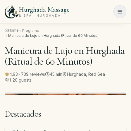
Hurghada Massage
Menu
& SPA · HURGHADA
Home
Programs
Inicio
Manicura de Lujo en Hurghada (Ritual de 60 Minutos)
Manicura de Lujo en Hurghada
Programas
Spa
(Ritual de 60 Minutos)
Salón
4.93
·
739
reviews
45
min
Hurghada, Red Sea
de
1-20 guests
belleza
Tarifas
Sobre
Destacados
nosotros