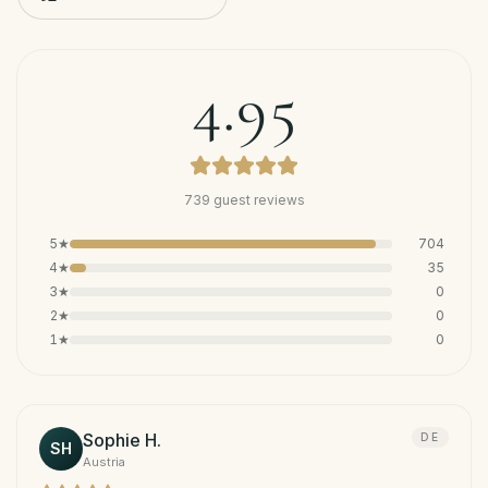
4.95
739
guest reviews
5
★
704
4
★
35
3
★
0
2
★
0
1
★
0
Sophie H.
DE
SH
Austria