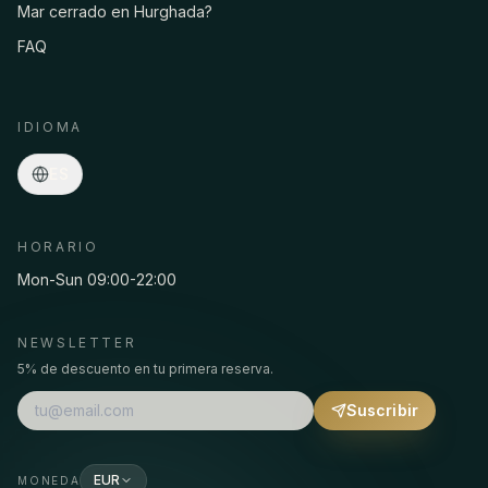
Mar cerrado en Hurghada?
FAQ
Asmaa · Conserje del spa
En
·
Programas, precios, recogida, reservas…
línea
IDIOMA
ES
HORARIO
Mon-Sun 09:00-22:00
NEWSLETTER
5% de descuento en tu primera reserva.
Suscribir
EUR
MONEDA