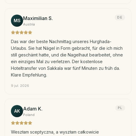
Maximilian S.
DE
MS
Austria
Das war der beste Nachmittag unseres Hurghada-
Urlaubs. Sie hat Nägel in Form gebracht, für die ich mich
still geschämt hatte, und die Nagelhaut bearbeitet, ohne
ein einziges Mal zu verletzen. Der kostenlose
Hoteltransfer von Sakkala war fünf Minuten zu früh da.
Klare Empfehlung.
9 jul. 2026
Adam K.
PL
AK
Poland
Weszłam sceptyczna, a wyszłam całkowicie