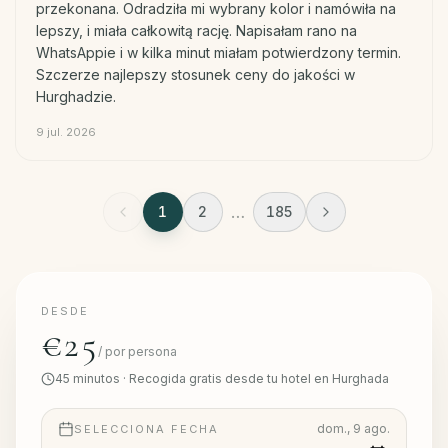
przekonana. Odradziła mi wybrany kolor i namówiła na
lepszy, i miała całkowitą rację. Napisałam rano na
WhatsAppie i w kilka minut miałam potwierdzony termin.
Szczerze najlepszy stosunek ceny do jakości w
Hurghadzie.
9 jul. 2026
…
1
2
185
DESDE
€25
/
por persona
45
minutos
·
Recogida gratis desde tu hotel en Hurghada
dom., 9 ago.
SELECCIONA FECHA